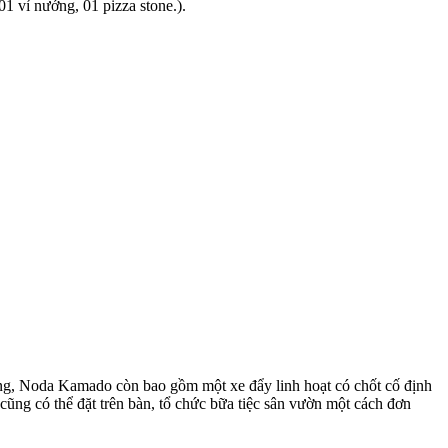
1 vỉ nướng, 01 pizza stone.).
ướng, Noda Kamado còn bao gồm một xe đẩy linh hoạt có chốt cố định
 cũng có thể đặt trên bàn, tổ chức bữa tiệc sân vườn một cách đơn