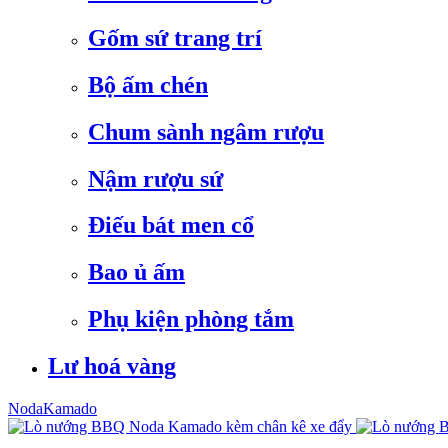
Gốm sứ trang trí
Bộ ấm chén
Chum sành ngâm rượu
Nậm rượu sứ
Điếu bát men cổ
Bao ủ ấm
Phụ kiện phòng tắm
Lư hoá vàng
NodaKamado