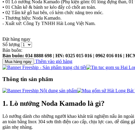
• 01 Lò nướng Noda Kamado (Phụ kiện gồm: 01 lòng đựng than, 01 vỉ
• 01 Chân kê & bánh xe kéo đẩy có chốt an toàn.
• 02 Tấm kê gỗ hai bên, có kèm chức năng treo móc.
- Thương hiệu: Noda Kamado.
- Xuất xứ: Công Ty TNHH Hải Long Việt Nam.
Đặt hàng ngay
Số lượng
Bán buôn:
Bán buôn: 034 8888 698 | HN: 0325 015 016 | 0962 016 016 | HC
Thêm vào giỏ hàng
Thông tin sản phẩm
1. Lò nướng Noda Kamado là gì?
Lò nướng dành cho những người khao khát trải nghiệm nấu ăn ngoài t
an toàn bằng Inox 304 sơn tĩnh điện cao cấp, chịu lực cao, dễ dàng g
giản nhẹ nhàng.