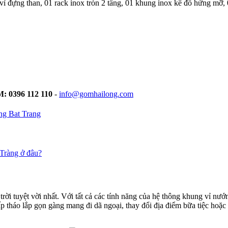
 đựng than, 01 rack inox tròn 2 tầng, 01 khung inox kê đồ hứng mỡ, 0
M: 0396 112 110
-
info@gomhailong.com
rời tuyệt vời nhất. Với tất cả các tính năng của hệ thông khung vỉ n
ấp tháo lắp gọn gàng mang đi dã ngoại, thay đổi địa điểm bữa tiệc hoặc