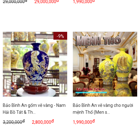
đ
đ
đ
29,000,000
29,000,000
1,990,000
-9%
Bảo Bình An gốm vẽ vàng - Nam
Bảo Bình An vẽ vàng cho người
Hải Bồ Tát & Th...
mệnh Thổ (Men s...
đ
đ
đ
3,200,000
2,800,000
1,990,000