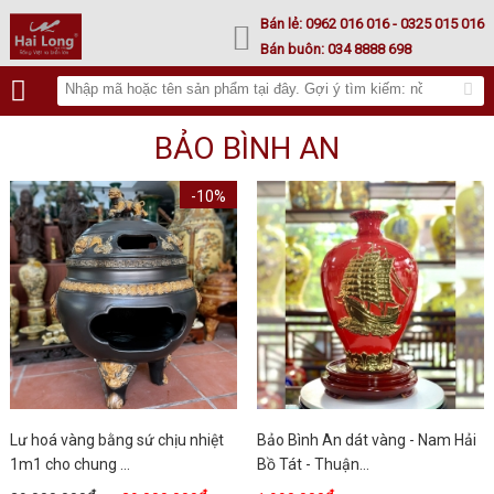
Lư hoá vàng
Bán lẻ:
0962 016 016
- 0325 015 016
Bán buôn:
034 8888 698
BẢO BÌNH AN
-10%
Lư hoá vàng bằng sứ chịu nhiệt
Bảo Bình An dát vàng - Nam Hải
1m1 cho chung ...
Bồ Tát - Thuận...