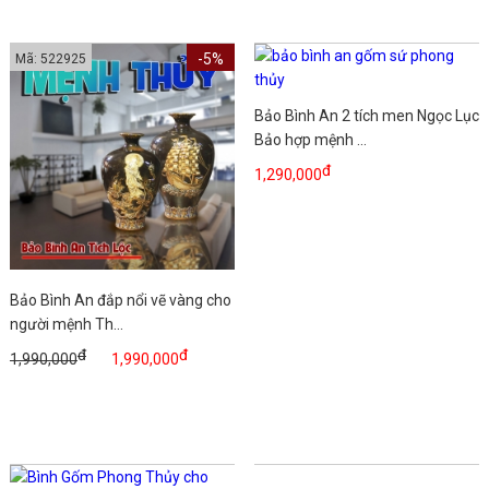
-5%
Mã: 522925
Bảo Bình An 2 tích men Ngọc Lục
Bảo hợp mệnh ...
đ
1,290,000
Bảo Bình An đắp nổi vẽ vàng cho
người mệnh Th...
đ
đ
1,990,000
1,990,000