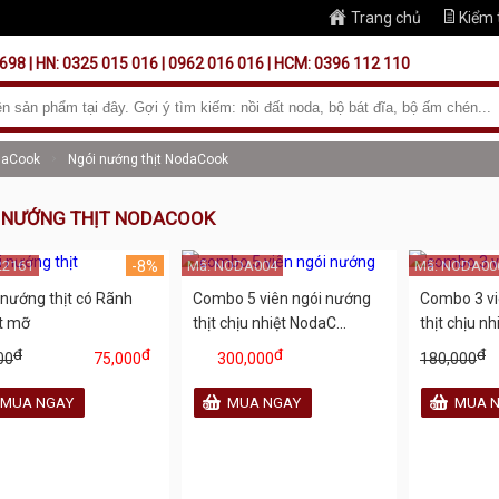
Trang chủ
Kiểm 
698 | HN: 0325 015 016 | 0962 016 016 | HCM: 0396 112 110
daCook
Ngói nướng thịt NodaCook
 NƯỚNG THỊT NODACOOK
22161
-8%
Mã: NODA004
Mã: NODA00
 nướng thịt có Rãnh
Combo 5 viên ngói nướng
Combo 3 vi
t mỡ
thịt chịu nhiệt NodaC...
thịt chịu nh
đ
đ
đ
đ
00
75,000
300,000
180,000