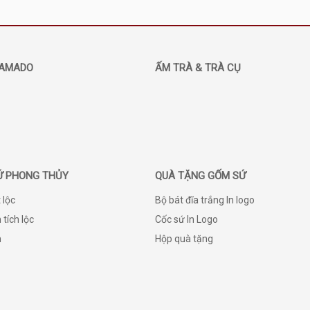
AMADO
ẤM TRÀ & TRÀ CỤ
Ứ PHONG THỦY
QUÀ TẶNG GỐM SỨ
 lộc
Bộ bát đĩa trắng In logo
 tích lộc
Cốc sứ In Logo
h
Hộp quà tặng