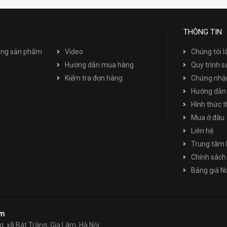
THÔNG TIN
dụng sản phẩm
Video
Chúng tôi l
Hướng dẫn mua hàng
Quy trình s
Kiểm tra đơn hàng
Chứng nhận
Hướng dẫn
Hình thức 
Mua ở đâu
Liên hệ
Trung tâm 
Chính sách 
Bảng giá 
am
g, xã Bát Tràng, Gia Lâm, Hà Nội