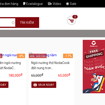
tra đơn hàng
Ecatalogue
Video
Sale
0
6
-8%
Mã: 522162
-17%
ên ngói nướng
Ngói nướng thịt NodaCook
iệt NodaC...
đất nung trơn...
đ
đ
đ
180,000
65,000
65,000