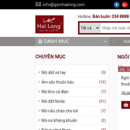
info@gomhailong.com
Hotline:
Bán buôn: 034 8888 
DANH MỤC
No
CHUYÊN MỤC
NGÓI
Mã: 5
Nồi đất vẽ tay
(5)
Ngói
Ấm sắc thuốc bắc
(13)
thoá
Nồi kho cá điện
(7)
75,0
Nồi đất Noda
(31)
Nồi nấu cháo cho bé
(7)
Nồi sứ kháng khuẩn
(2)
(5)