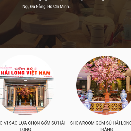
Nội, Đà Nẵng, Hồ Chí Minh...
DO VÌ SAO LỰA CHỌN GỐM SỨ HẢI
SHOWROOM GỐM SỨ HẢI LON
LONG
TRÀNG