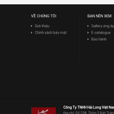
VỀ CHÚNG TÔI
BẠN NÊN XEM
Giới thiệu
Gallery ứng 
Chính sách bảo mật
E-catalogue
Bảo hành
Công Ty TNHH Hải Long Việt N
Địa chỉ: Số 238, Thôn 2 Bát Tràn