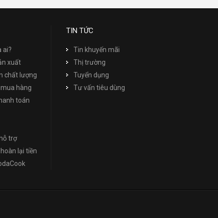
TIN TỨC
à ai?
Tin khuyến mãi
ản xuất
Thị trường
 chất lượng
Tuyển dụng
 mua hàng
Tư vấn tiêu dùng
thanh toán
hỗ trợ
hoàn lại tiền
NodaCook