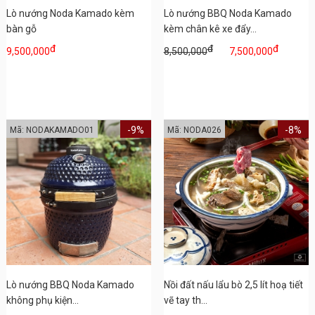
Lò nướng Noda Kamado kèm
Lò nướng BBQ Noda Kamado
bàn gỗ
kèm chân kê xe đẩy...
đ
đ
đ
9,500,000
8,500,000
7,500,000
-9%
-8%
Mã: NODAKAMADO01
Mã: NODA026
Lò nướng BBQ Noda Kamado
Nồi đất nấu lẩu bò 2,5 lít hoạ tiết
không phụ kiện...
vẽ tay th...