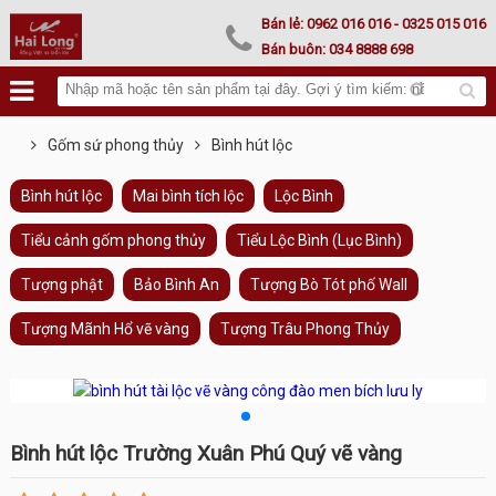
Lư hoá vàng
Bán lẻ:
0962 016 016
- 0325 015 016
Bán buôn:
034 8888 698
Gốm sứ phong thủy
Bình hút lộc
Bình hút lộc
Mai bình tích lộc
Lộc Bình
Tiểu cảnh gốm phong thủy
Tiểu Lộc Bình (Lục Bình)
Tượng phật
Bảo Bình An
Tượng Bò Tót phố Wall
Tượng Mãnh Hổ vẽ vàng
Tượng Trâu Phong Thủy
Bình hút lộc Trường Xuân Phú Quý vẽ vàng