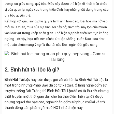
trọng, sự giàu sang, quý tộc. Điều này được thể hiện rõ nhất trên chức
vị của quan lại ngày xưa trong triều đình, hay những vật dụng trong các
gia
tộc quyền thế.
Kết hợp với giàu sang phú quý là hình ảnh hoa đào, loại hoa mà nở vào
mỗi mùa xuân, mùa của sự sinh sôi nảy nở, đâm trồi nảy lộc của muôn
vàn loài vật trong khắp nhân gian. Thể hiện sự phát triển liên tục không
ngừng. Bởi vậy, họa tiết trên Bình Hút Lộc Khổng Tước Đào Hoa như
một câu chúc mang ý nghĩa thu tài cầu lộc - ngàn đời giàu sang.
2. Bình hút tài lộc là gì?
Bình Hút Tài Lộc
hay còn được gọi với cái tên là Bình Hút Tài Lộc là
một trong những Pháp Bảo đã có từ xa xưa. Ở làng nghề gốm sứ
truyền thống Bát Tràng thì
Bình Hút Tài Lộc
đã có từ lâu đời nhưng
thất truyền một thời gian dài, cho tới thời điểm hiện tại đã được
những người thợ bậc cao, nghệ nhân gốm sứ phục chế lại và trở
thành dòng sản phẩm gốm sứ HOT nhất hiện nay.