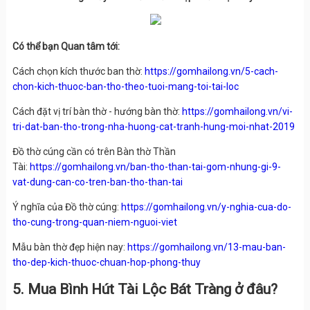
Có thể bạn Quan tâm tới:
Cách chọn kích thước ban thờ:
https://gomhailong.vn/5-cach-
chon-kich-thuoc-ban-tho-theo-tuoi-mang-toi-tai-loc
Cách đặt vị trí bàn thờ - hướng bàn thờ:
https://gomhailong.vn/vi-
tri-dat-ban-tho-trong-nha-huong-cat-tranh-hung-moi-nhat-2019
Đồ thờ cúng cần có trên Bàn thờ Thần
Tài:
https://gomhailong.vn/ban-tho-than-tai-gom-nhung-gi-9-
vat-dung-can-co-tren-ban-tho-than-tai
Ý nghĩa của Đồ thờ cúng:
https://gomhailong.vn/y-nghia-cua-do-
tho-cung-trong-quan-niem-nguoi-viet
Mẫu bàn thờ đẹp hiện nay:
https://gomhailong.vn/13-mau-ban-
tho-dep-kich-thuoc-chuan-hop-phong-thuy
5. Mua Bình Hút Tài Lộc Bát Tràng ở đâu?