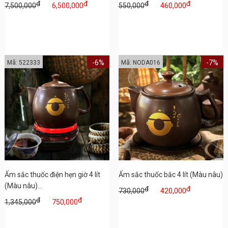
đ
đ
đ
đ
7,500,000
6,500,000
550,000
460,000
-6%
-7%
Mã: 522333
Mã: NODA016
Ấm sắc thuốc điện hẹn giờ 4 lít
Ấm sắc thuốc bắc 4 lít (Màu nâu)
(Màu nâu)...
đ
đ
730,000
420,000
đ
đ
1,345,000
750,000