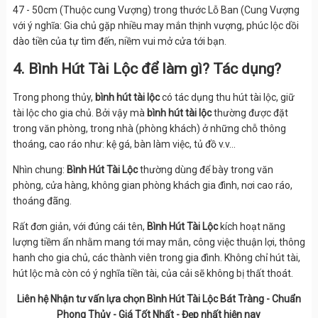
47 - 50cm (Thuộc cung Vượng) trong thước Lỗ Ban (Cung Vượng
với ý nghĩa: Gia chủ gặp nhiều may mắn thịnh vượng, phúc lộc dồi
dào tiền của tự tìm đến, niềm vui mở cửa tới bạn.
4. Bình Hút Tài Lộc để làm gì? Tác dụng?
Trong phong thủy,
bình hút tài lộc
có tác dụng thu hút tài lộc, giữ
tài lộc cho gia chủ. Bởi vậy mà
bình hút tài lộc
thường được đặt
trong văn phòng, trong nhà (phòng khách) ở những chỗ thông
thoáng, cao ráo như: kệ gá, bàn làm việc, tủ đồ v.v...
Nhìn chung:
Bình Hút Tài Lộc
thường dùng để bày trong văn
phòng, cửa hàng, không gian phòng khách gia đình, nơi cao ráo,
thoáng đãng.
Rất đơn giản, với đúng cái tên,
Bình Hút Tài Lộc
kích hoạt năng
lượng tiềm ẩn nhằm mang tới may mắn, công việc thuận lợi, thông
hanh cho gia chủ, các thành viên trong gia đình. Không chỉ hút tài,
hút lộc mà còn có ý nghĩa tiền tài, của cải sẽ không bị thất thoát.
Liên hệ Nhận tư vấn lựa chọn Bình Hút Tài Lộc Bát Tràng - Chuẩn
Phong Thủy - Giá Tốt Nhất - Đẹp nhất hiện nay