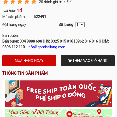
20
đánh giá ★:
4.5
đ
1đ
Giá bán:
Mã sản phẩm:
522491
Đặt hàng ngay
Số lượng
Bán buôn:
Bán buôn: 034 8888 698 | HN: 0325 015 016 | 0962 016 016 | HCM:
0396 112 110
-
info@gomhailong.com
THÊM VÀO GIỎ HÀNG
THÔNG TIN SẢN PHẨM