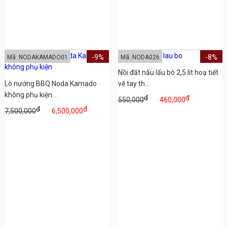
-9%
-8%
Mã: NODAKAMADO01
Mã: NODA026
Nồi đất nấu lẩu bò 2,5 lít hoạ tiết
Lò nướng BBQ Noda Kamado
vẽ tay th...
không phụ kiện...
đ
đ
550,000
460,000
đ
đ
7,500,000
6,500,000