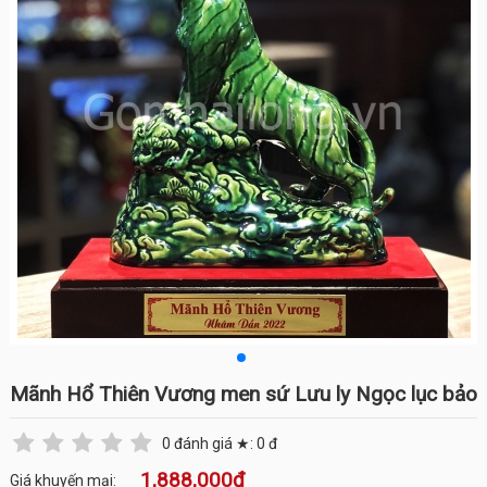
Mãnh Hổ Thiên Vương men sứ Lưu ly Ngọc lục bảo
0
đánh giá ★:
0
đ
1,888,000đ
Giá khuyến mại: