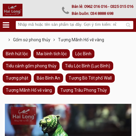
Lư hoá vàng
Bán lẻ:
0962 016 016
- 0325 015 016
Bán buôn:
034 8888 698
Gốm sứ phong thủy
Tượng Mãnh Hổ vẽ vàng
Bình hút lộc
Mai bình tích lộc
Lộc Bình
Tiểu cảnh gốm phong thủy
Tiểu Lộc Bình (Lục Bình)
Tượng phật
Bảo Bình An
Tượng Bò Tót phố Wall
Tượng Mãnh Hổ vẽ vàng
Tượng Trâu Phong Thủy