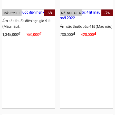
-6%
-7%
Mã: 522333
Mã: NODA016
Ấm sắc thuốc điện hẹn giờ 4 lít
(Màu nâu)...
Ấm sắc thuốc bắc 4 lít (Màu nâu)
đ
đ
đ
đ
1,345,000
750,000
730,000
420,000