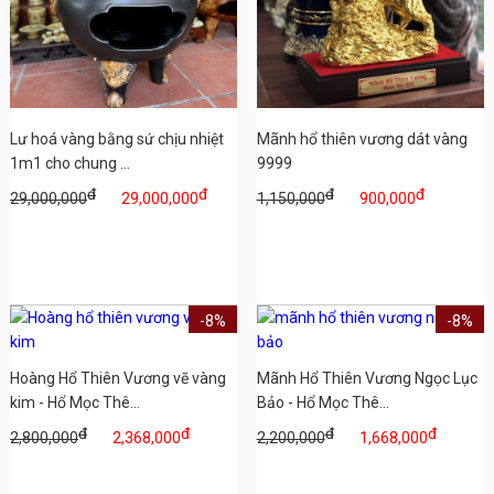
Lư hoá vàng bằng sứ chịu nhiệt
Mãnh hổ thiên vương dát vàng
1m1 cho chung ...
9999
đ
đ
đ
đ
29,000,000
29,000,000
1,150,000
900,000
-8%
-8%
Hoàng Hổ Thiên Vương vẽ vàng
Mãnh Hổ Thiên Vương Ngọc Lục
kim - Hổ Mọc Thê...
Bảo - Hổ Mọc Thê...
đ
đ
đ
đ
2,800,000
2,368,000
2,200,000
1,668,000