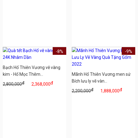
-8%
-9%
Bạch Hổ Thiên Vương vẽ vàng
kim - Hổ Mọc Thêm...
Mãnh Hổ Thiên Vương men sứ
Bích lưu ly vẽ vàn...
đ
đ
2,800,000
2,368,000
đ
đ
2,200,000
1,888,000