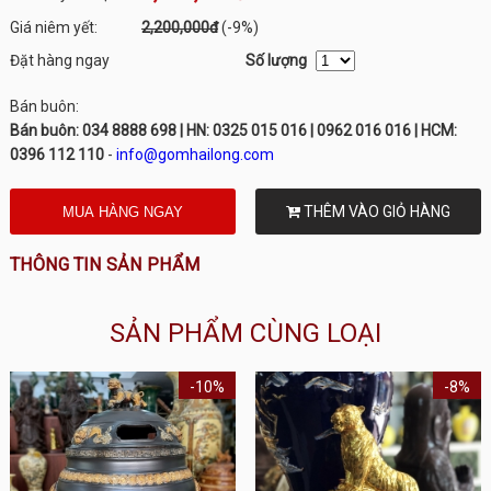
Giá niêm yết:
2,200,000đ
(-9%)
Đặt hàng ngay
Số lượng
Bán buôn:
Bán buôn: 034 8888 698 | HN: 0325 015 016 | 0962 016 016 | HCM:
0396 112 110
-
info@gomhailong.com
THÊM VÀO GIỎ HÀNG
THÔNG TIN SẢN PHẨM
SẢN PHẨM CÙNG LOẠI
-10%
-8%