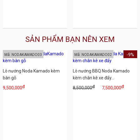
SẢN PHẨM BẠN NÊN XEM
-9%
Mã: NODAKAMADO03
Mã: NODAKAMADO02
Lò nướng Noda Kamado kèm
Lò nướng BBQ Noda Kamado
bàn gỗ
kèm chân kê xe đẩy...
đ
đ
đ
9,500,000
8,500,000
7,500,000