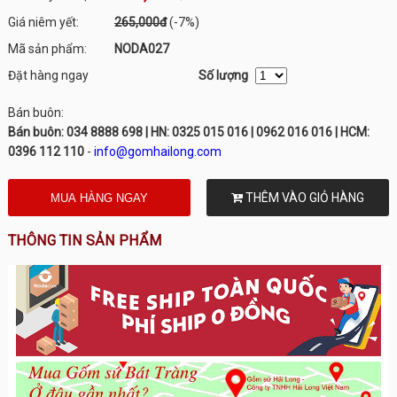
Giá niêm yết:
265,000đ
(-7%)
Mã sản phẩm:
NODA027
Đặt hàng ngay
Số lượng
Bán buôn:
Bán buôn: 034 8888 698 | HN: 0325 015 016 | 0962 016 016 | HCM:
0396 112 110
-
info@gomhailong.com
THÊM VÀO GIỎ HÀNG
THÔNG TIN SẢN PHẨM