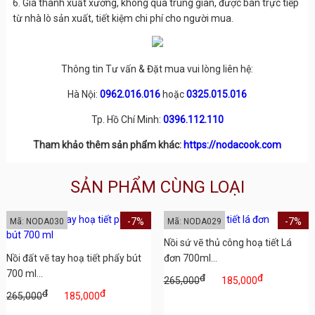
6. Giá thành xuất xưởng, không qua trung gian, được bán trực tiếp
từ nhà lò sản xuất, tiết kiệm chi phí cho người mua.
Thông tin Tư vấn & Đặt mua vui lòng liên hệ:
Hà Nội:
0962.016.016
hoặc
0325.015.016
Tp. Hồ Chí Minh:
0396.112.110
Tham khảo thêm sản phẩm khác:
https://nodacook.com
SẢN PHẨM CÙNG LOẠI
-7%
-7%
Mã: NODA030
Mã: NODA029
Nồi sứ vẽ thủ công hoạ tiết Lá
Nồi đất vẽ tay hoạ tiết phẩy bút
đơn 700ml...
700 ml...
đ
đ
265,000
185,000
đ
đ
265,000
185,000