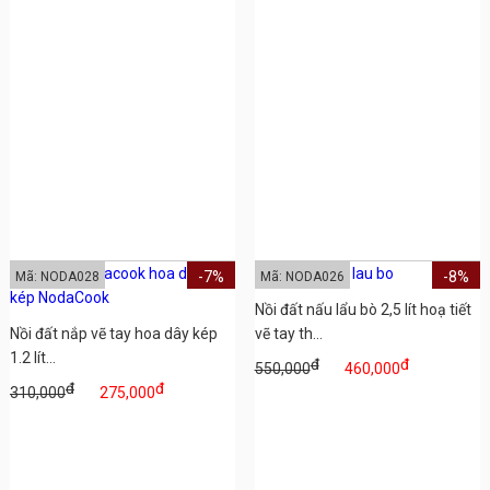
-7%
-8%
Mã: NODA028
Mã: NODA026
Nồi đất nấu lẩu bò 2,5 lít hoạ tiết
Nồi đất nắp vẽ tay hoa dây kép
vẽ tay th...
1.2 lít...
đ
đ
550,000
460,000
đ
đ
310,000
275,000