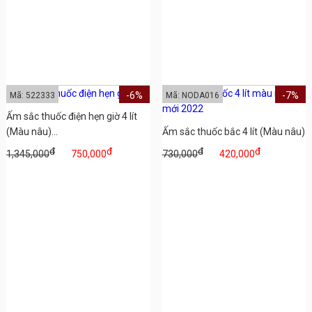
-6%
-7%
Mã: 522333
Mã: NODA016
Ấm sắc thuốc điện hẹn giờ 4 lít
(Màu nâu)...
Ấm sắc thuốc bắc 4 lít (Màu nâu)
đ
đ
đ
đ
1,345,000
750,000
730,000
420,000