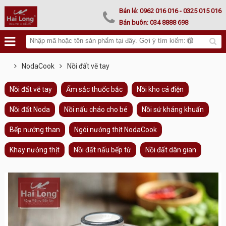
Lư hoá vàng
Bán lẻ:
0962 016 016
- 0325 015 016
Bán buôn:
034 8888 698
NodaCook
Nồi đất vẽ tay
Nồi đất vẽ tay
Ấm sắc thuốc bắc
Nồi kho cá điện
Nồi đất Noda
Nồi nấu cháo cho bé
Nồi sứ kháng khuẩn
Bếp nướng than
Ngói nướng thịt NodaCook
Khay nướng thịt
Nồi đất nấu bếp từ
Nồi đất dân gian