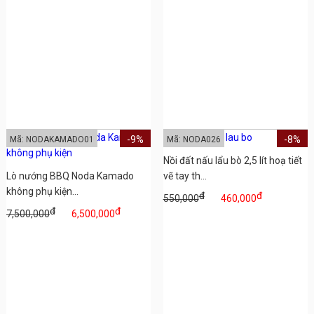
-9%
-8%
Mã: NODAKAMADO01
Mã: NODA026
Nồi đất nấu lẩu bò 2,5 lít hoạ tiết
Lò nướng BBQ Noda Kamado
vẽ tay th...
không phụ kiện...
đ
đ
550,000
460,000
đ
đ
7,500,000
6,500,000