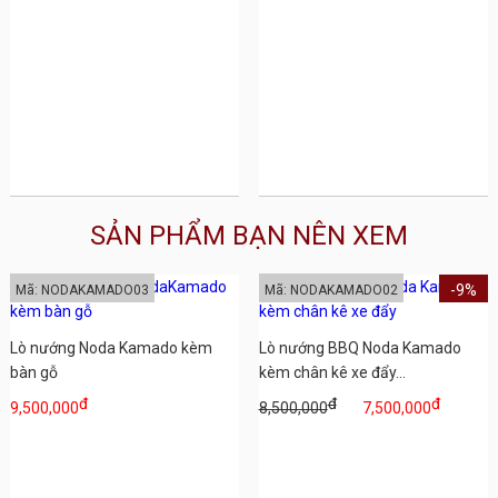
SẢN PHẨM BẠN NÊN XEM
-9%
Mã: NODAKAMADO03
Mã: NODAKAMADO02
Lò nướng Noda Kamado kèm
Lò nướng BBQ Noda Kamado
bàn gỗ
kèm chân kê xe đẩy...
đ
đ
đ
9,500,000
8,500,000
7,500,000