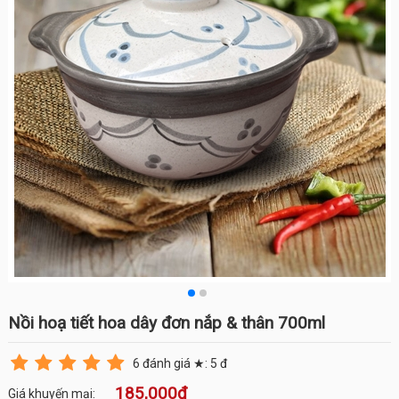
Nồi hoạ tiết hoa dây đơn nắp & thân 700ml
6
đánh giá ★:
5
đ
185,000đ
Giá khuyến mại: