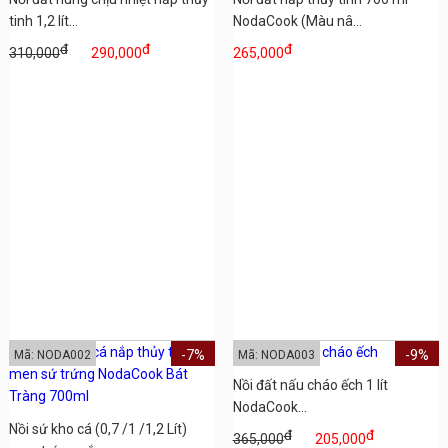
tinh 1,2 lít...
NodaCook (Màu nâ...
đ
đ
đ
310,000
290,000
265,000
-7%
-9%
Mã: NODA002
Mã: NODA003
Nồi đất nấu cháo ếch 1 lít
NodaCook...
Nồi sứ kho cá (0,7 /1 /1,2 Lít)
đ
đ
365,000
205,000