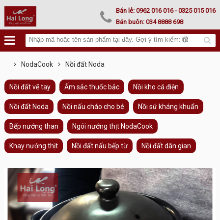
Lư hoá vàng
Bán lẻ:
0962 016 016
- 0325 015 016
Bán buôn:
034 8888 698
NodaCook
Nồi đất Noda
Nồi đất vẽ tay
Ấm sắc thuốc bắc
Nồi kho cá điện
Nồi đất Noda
Nồi nấu cháo cho bé
Nồi sứ kháng khuẩn
Bếp nướng than
Ngói nướng thịt NodaCook
Khay nướng thịt
Nồi đất nấu bếp từ
Nồi đất dân gian