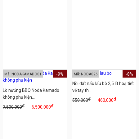
-9%
-8%
Mã: NODAKAMADO01
Mã: NODA026
Nồi đất nấu lẩu bò 2,5 lít hoạ tiết
Lò nướng BBQ Noda Kamado
vẽ tay th...
không phụ kiện...
đ
đ
550,000
460,000
đ
đ
7,500,000
6,500,000