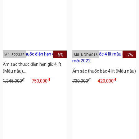
-6%
-7%
Mã: 522333
Mã: NODA016
Ấm sắc thuốc điện hẹn giờ 4 lít
(Màu nâu)...
Ấm sắc thuốc bắc 4 lít (Màu nâu)
đ
đ
đ
đ
1,345,000
750,000
730,000
420,000