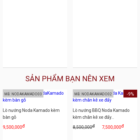
SẢN PHẨM BẠN NÊN XEM
-9%
Mã: NODAKAMADO03
Mã: NODAKAMADO02
Lò nướng Noda Kamado kèm
Lò nướng BBQ Noda Kamado
bàn gỗ
kèm chân kê xe đẩy...
đ
đ
đ
9,500,000
8,500,000
7,500,000