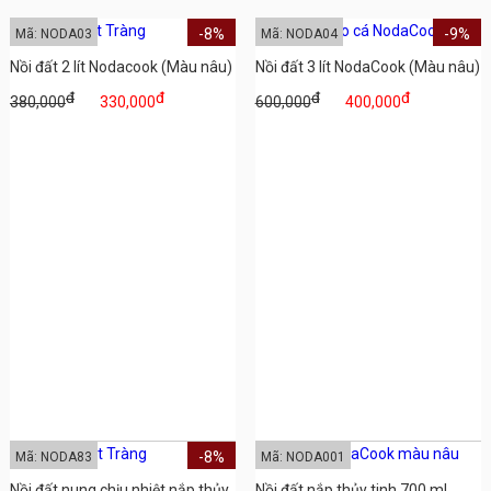
-8%
-9%
Mã: NODA03
Mã: NODA04
Nồi đất 2 lít Nodacook (Màu nâu)
Nồi đất 3 lít NodaCook (Màu nâu)
đ
đ
đ
đ
380,000
330,000
600,000
400,000
-8%
Mã: NODA83
Mã: NODA001
Nồi đất nung chịu nhiệt nắp thủy
Nồi đất nắp thủy tinh 700 ml