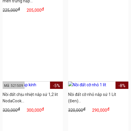
men trứng nắp...
đ
đ
225,000
205,000
-5%
-8%
Mã: 521509
Nồi đất chịu nhiệt nắp sứ 1,2 lit
Nồi đất cỡ nhỏ nắp sứ 1 Lít
NodaCook...
(Đen)...
đ
đ
đ
đ
320,000
300,000
320,000
290,000