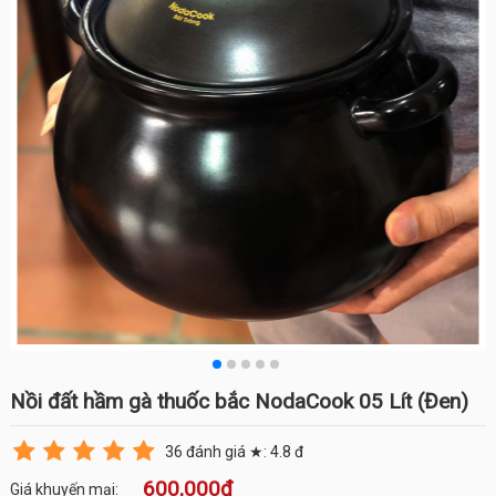
Nồi đất hầm gà thuốc bắc NodaCook 05 Lít (Đen)
36
đánh giá ★:
4.8
đ
600,000đ
Giá khuyến mại: