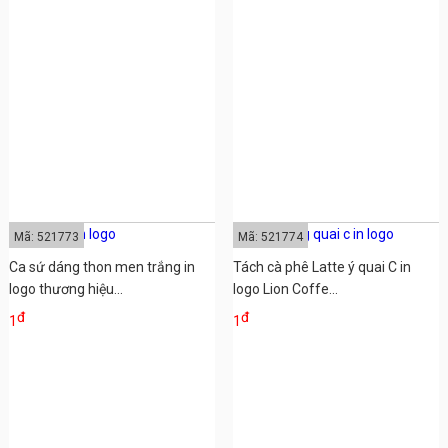
Mã: 521773
Mã: 521774
Ca sứ dáng thon men trắng in
Tách cà phê Latte ý quai C in
logo thương hiệu...
logo Lion Coffe...
đ
đ
1
1