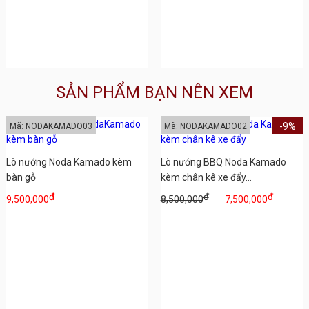
SẢN PHẨM BẠN NÊN XEM
-9%
Mã: NODAKAMADO03
Mã: NODAKAMADO02
Lò nướng Noda Kamado kèm
Lò nướng BBQ Noda Kamado
bàn gỗ
kèm chân kê xe đẩy...
đ
đ
đ
9,500,000
8,500,000
7,500,000