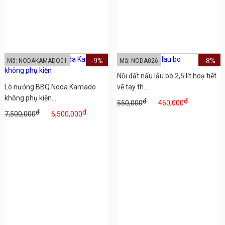
-9%
-8%
Mã: NODAKAMADO01
Mã: NODA026
Nồi đất nấu lẩu bò 2,5 lít hoạ tiết
Lò nướng BBQ Noda Kamado
vẽ tay th...
không phụ kiện...
đ
đ
550,000
460,000
đ
đ
7,500,000
6,500,000