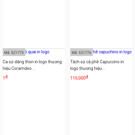
Mã: 521775
Mã: 521776
Ca sứ dáng thon in logo thương
Tách sứ cà phê Capuccino in
hiệu Coramdeo ...
logo thương hiệu ...
đ
đ
1
110,000