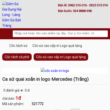
Lư hoá vàng
Bán lẻ:
0962 016 016
- 0325 015 016
Bán buôn:
034 8888 698
Cốc tách sứ
Cốc sứ cao cấp in Logo quà tặng
Cốc tách cà phê
Cốc sứ cao cấp in Logo quà tặng
Ca sứ quai xoắn in logo Mercedes (Trắng)
0
đánh giá ★:
0
đ
1đ
Giá bán:
Mã sản phẩm:
521772