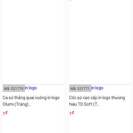
Mã: 521770
Mã: 521771
Ca sứ thẳng quai vuông in logo
Cốc sứ cao cấp in logo thương
Olumi (Trắng)...
hiệu TD Soft (T...
đ
đ
1
1