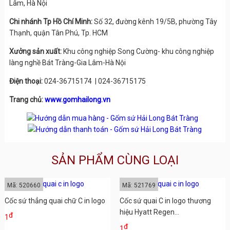
Lâm, Hà Nội
Chi nhánh Tp Hồ Chí Minh:
Số 32, đường kênh 19/5B, phường Tây
Thạnh, quận Tân Phú, Tp. HCM
Xưởng sản xuất:
Khu công nghiệp Song Cường- khu công nghiệp
làng nghề Bát Tràng-Gia Lâm-Hà Nội
Điện thoại:
024-36715174 | 024-36715175
Trang chủ:
www.gomhailong.vn
SẢN PHẨM CÙNG LOẠI
Mã: 520660
Mã: 521769
Cốc sứ thẳng quai chữ C in logo
Cốc sứ quai C in logo thương
hiệu Hyatt Regen...
đ
1
đ
1