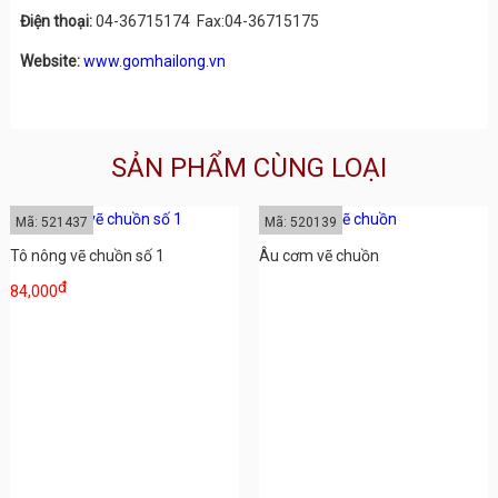
Điện thoại:
04-36715174 Fax:04-36715175
Website:
www.gomhailong.vn
SẢN PHẨM CÙNG LOẠI
Mã: 521437
Mã: 520139
Tô nông vẽ chuồn số 1
Âu cơm vẽ chuồn
đ
84,000