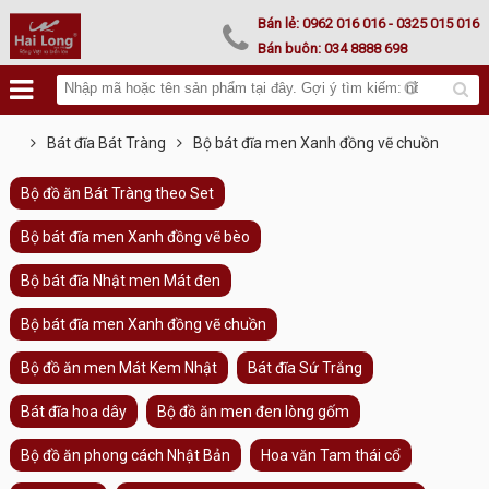
Lư hoá vàng
Bán lẻ:
0962 016 016
- 0325 015 016
Bán buôn:
034 8888 698
Bát đĩa Bát Tràng
Bộ bát đĩa men Xanh đồng vẽ chuồn
Bộ đồ ăn Bát Tràng theo Set
Bộ bát đĩa men Xanh đồng vẽ bèo
Bộ bát đĩa Nhật men Mát đen
Bộ bát đĩa men Xanh đồng vẽ chuồn
Bộ đồ ăn men Mát Kem Nhật
Bát đĩa Sứ Trắng
Bát đĩa hoa dây
Bộ đồ ăn men đen lòng gốm
Bộ đồ ăn phong cách Nhật Bản
Hoa văn Tam thái cổ