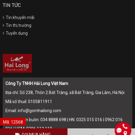
TIN TỨC
Tin khuyến mãi
Tin thị trường
Tuyển dụng
Công Ty TNHH Hải Long Việt Nam
Địa chỉ: Số 238, Thôn 2 Bát Tràng, xã Bát Tràng, Gia Lâm, Hà Nội
Mã số thuế: 0105811911
Email: info@gomhailong.com
Hotline: Bán buôn: 034 8888 698 | HN: 0325 015 016 | 0962 016
Mã: 12568
016 | HCM: 0396 112 110
GỌI MUA HÀNG