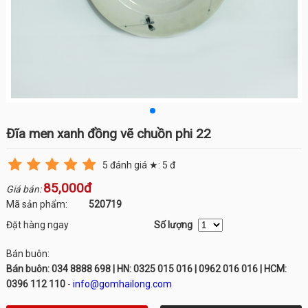
Đĩa men xanh đồng vẽ chuồn phi 22
5
đánh giá ★:
5
đ
85,000đ
Giá bán:
Mã sản phẩm:
520719
Đặt hàng ngay
Số lượng
Bán buôn:
Bán buôn: 034 8888 698 | HN: 0325 015 016 | 0962 016 016 | HCM:
0396 112 110
-
info@gomhailong.com