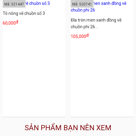
Mã: 521447
Mã: 520741
Tô nông vẽ chuồn số 3
Đĩa tròn men xanh đồng vẽ
đ
60,000
chuồn phi 26...
đ
105,000
SẢN PHẨM BẠN NÊN XEM