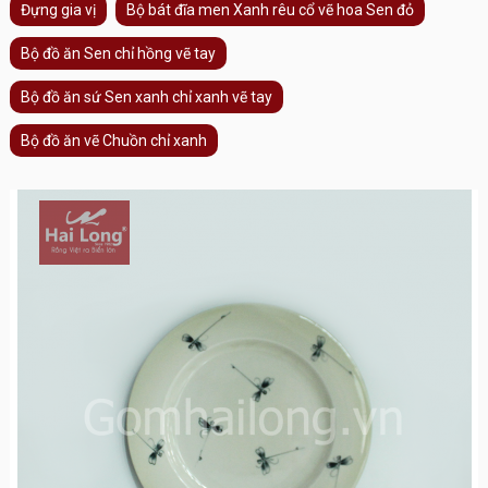
Đựng gia vị
Bộ bát đĩa men Xanh rêu cổ vẽ hoa Sen đỏ
Bộ đồ ăn Sen chỉ hồng vẽ tay
Bộ đồ ăn sứ Sen xanh chỉ xanh vẽ tay
Bộ đồ ăn vẽ Chuồn chỉ xanh