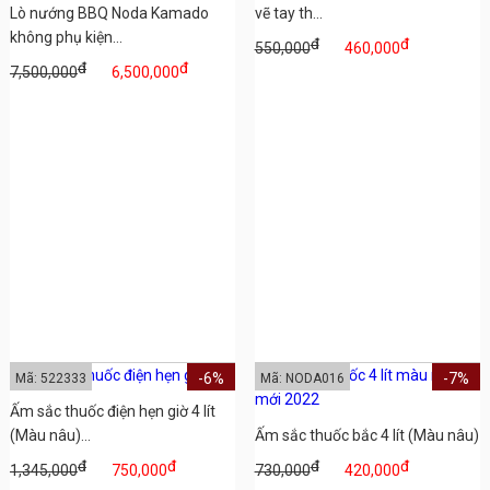
Lò nướng BBQ Noda Kamado
vẽ tay th...
không phụ kiện...
đ
đ
550,000
460,000
đ
đ
7,500,000
6,500,000
-6%
-7%
Mã: 522333
Mã: NODA016
Ấm sắc thuốc điện hẹn giờ 4 lít
(Màu nâu)...
Ấm sắc thuốc bắc 4 lít (Màu nâu)
đ
đ
đ
đ
1,345,000
750,000
730,000
420,000