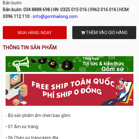
Bán buôn:
Bán buôn: 034 8888 698 | HN: 0325 015 016 | 0962 016 016 | HCM:
0396 112 110
-
info@gomhailong.com
THÊM VÀO GIỎ HÀNG
THÔNG TIN SẢN PHẨM
- Bộ sản phẩm ấm chén bao gồm:
• 01 Ấm sứ trắng:
• 06 Chén sứ trắng kèm đĩa: