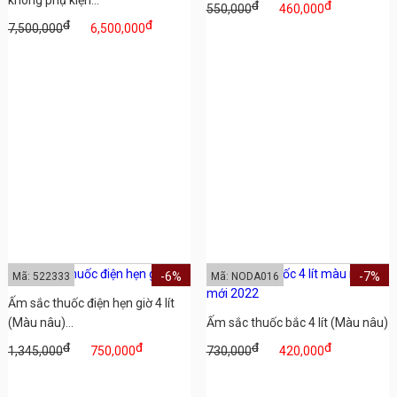
đ
đ
550,000
460,000
đ
đ
7,500,000
6,500,000
-6%
-7%
Mã: 522333
Mã: NODA016
Ấm sắc thuốc điện hẹn giờ 4 lít
(Màu nâu)...
Ấm sắc thuốc bắc 4 lít (Màu nâu)
đ
đ
đ
đ
1,345,000
750,000
730,000
420,000