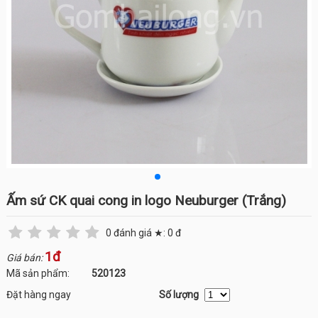
Ấm sứ CK quai cong in logo Neuburger (Trắng)
0
đánh giá ★:
0
đ
1đ
Giá bán:
Mã sản phẩm:
520123
Đặt hàng ngay
Số lượng