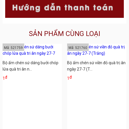
SẢN PHẨM CÙNG LOẠI
Mã: 521759
Mã: 521760
Bộ ấm chén sứ dáng bưởi chóp
Bộ ấm chén sứ viền đỏ quà trị ân
lửa quà tri ân n...
ngày 27-7 (T...
đ
đ
1
1