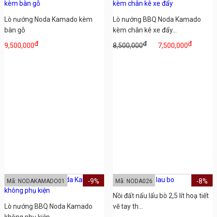
Lò nướng Noda Kamado kèm
Lò nướng BBQ Noda Kamado
bàn gỗ
kèm chân kê xe đẩy...
đ
đ
đ
9,500,000
8,500,000
7,500,000
-9%
-8%
Mã: NODAKAMADO01
Mã: NODA026
Nồi đất nấu lẩu bò 2,5 lít hoạ tiết
Lò nướng BBQ Noda Kamado
vẽ tay th...
không phụ kiện...