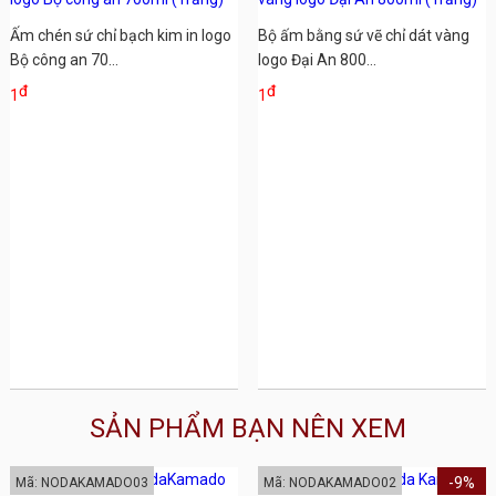
Ấm chén sứ chỉ bạch kim in logo
Bộ ấm bằng sứ vẽ chỉ dát vàng
Bộ công an 70...
logo Đại An 800...
đ
đ
1
1
SẢN PHẨM BẠN NÊN XEM
-9%
Mã: NODAKAMADO03
Mã: NODAKAMADO02