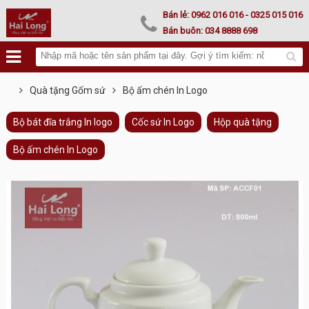
Lư hoá vàng
Bán lẻ:
0962 016 016
- 0325 015 016
Bán buôn:
034 8888 698
Quà tặng Gốm sứ
Bộ ấm chén In Logo
Bộ bát đĩa trắng In logo
Cốc sứ In Logo
Hộp quà tặng
Bộ ấm chén In Logo