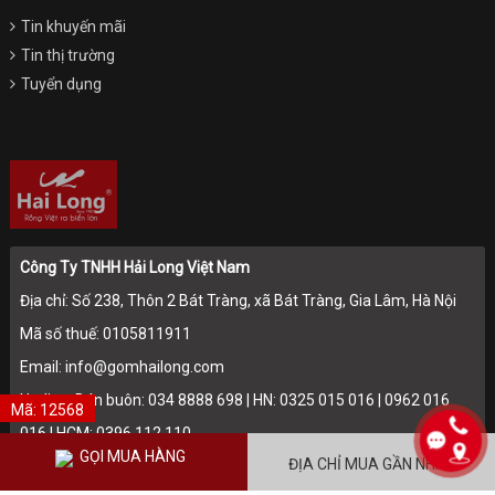
Tin khuyến mãi
Tin thị trường
Tuyển dụng
Công Ty TNHH Hải Long Việt Nam
Địa chỉ: Số 238, Thôn 2 Bát Tràng, xã Bát Tràng, Gia Lâm, Hà Nội
Mã số thuế: 0105811911
Email: info@gomhailong.com
Hotline: Bán buôn: 034 8888 698 | HN: 0325 015 016 | 0962 016
Mã: 12568
016 | HCM: 0396 112 110
GỌI MUA HÀNG
ĐỊA CHỈ MUA GẦN NHẤT
Điện thoại: 024.36715174 - 024.36715175