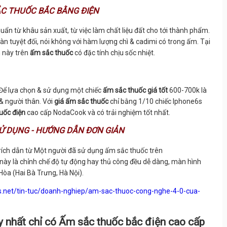
ẮC THUỐC BẮC BẰNG ĐIỆN
ẩn từ khâu sản xuất, từ việc làm chất liệu đất cho tới thành phẩm.
n tuyệt đối, nói không với hàm lượng chì & cadimi có trong ấm. Tại
h này trên
ấm sắc thuốc
có đặc tính chịu sốc nhiệt.
 Để lựa chọn & sử dụng một chiếc
ấm sắc thuốc giá tốt
600-700k là
 & người thân. Với
giá ấm sắc thuốc
chỉ bằng 1/10 chiếc Iphone6s
uốc điện
cao cấp NodaCook và có trải nghiệm tốt nhất.
SỬ DỤNG - HƯỚNG DẪN ĐƠN GIẢN
Trích dẫn từ Một người đã sử dụng ấm sắc thuốc trên
 này là chỉnh chế độ tự động hay thủ công đều dễ dàng, màn hình
 Hòa (Hai Bà Trưng, Hà Nội).
ss.net/tin-tuc/doanh-nghiep/am-sac-thuoc-cong-nghe-4-0-cua-
 nhất chỉ có Ấm sắc thuốc bắc điện cao cấp