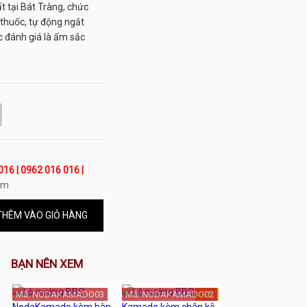
 tại Bát Tràng, chức
t thuốc, tự động ngắt
ợc đánh giá là ấm sắc
016 | 0962 016 016 |
om
HÊM VÀO GIỎ HÀNG
BẠN NÊN XEM
Mã: NODAKAMADO03
Mã: NODAKAMADO02
-9%