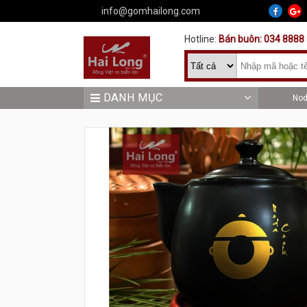
info@gomhailong.com
Hotline:
Bán buôn: 034 8888 
DANH MỤC
No