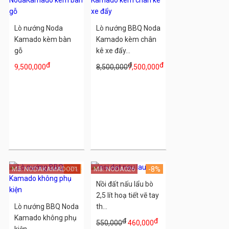
Lò nướng Noda
Lò nướng BBQ Noda
Kamado kèm bàn
Kamado kèm chân
gỗ
kê xe đẩy...
đ
đ
đ
9,500,000
8,500,000
7,500,000
Mã: NODAKAMADO01
-9%
Mã: NODA026
-8%
Nồi đất nấu lẩu bò
2,5 lít hoạ tiết vẽ tay
Lò nướng BBQ Noda
th...
Kamado không phụ
đ
đ
550,000
460,000