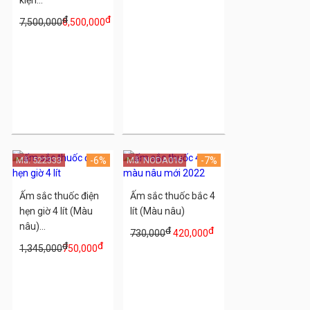
kiện...
đ
đ
7,500,000
6,500,000
Mã: 522333
-6%
Mã: NODA016
-7%
Ấm sắc thuốc điện
Ấm sắc thuốc bắc 4
hẹn giờ 4 lít (Màu
lít (Màu nâu)
nâu)...
đ
đ
730,000
420,000
đ
đ
1,345,000
750,000