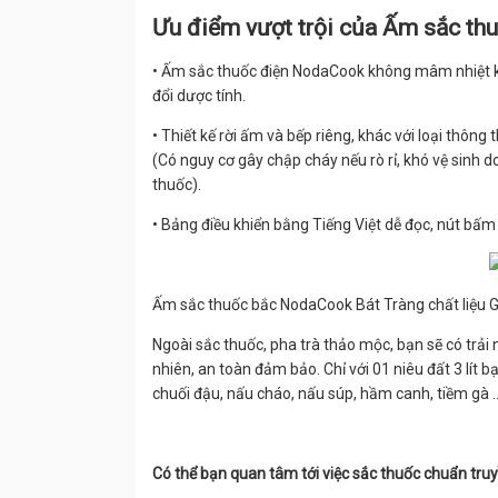
Ưu điểm vượt trội của Ấm sắc t
• Ấm sắc thuốc điện NodaCook không mâm nhiệt ki
đổi dược tính.
• Thiết kế rời ấm và bếp riêng, khác với loại thôn
(Có nguy cơ gây chập cháy nếu rò rỉ, khó vệ sinh 
thuốc).
• Bảng điều khiển bằng Tiếng Việt dễ đọc, nút bấm
Ấm sắc thuốc bắc NodaCook Bát Tràng chất liệu
Ngoài sắc thuốc, pha trà thảo mộc, bạn sẽ có trả
nhiên, an toàn đảm bảo. Chỉ với 01 niêu đất 3 lít
chuối đậu, nấu cháo, nấu súp, hầm canh, tiềm gà ..
Có thể bạn quan tâm tới việc sắc thuốc chuẩn tru