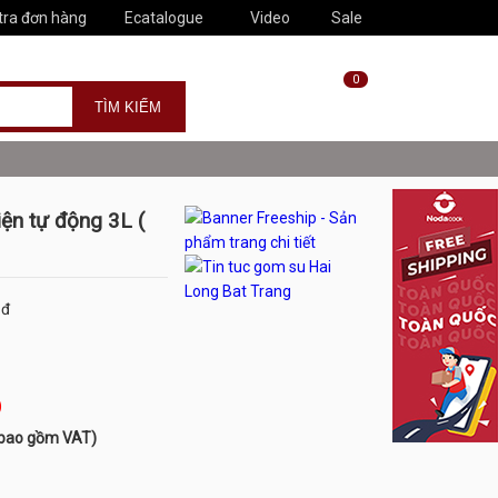
tra đơn hàng
Ecatalogue
Video
Sale
0
ện tự động 3L (
đ
)
 bao gồm VAT)