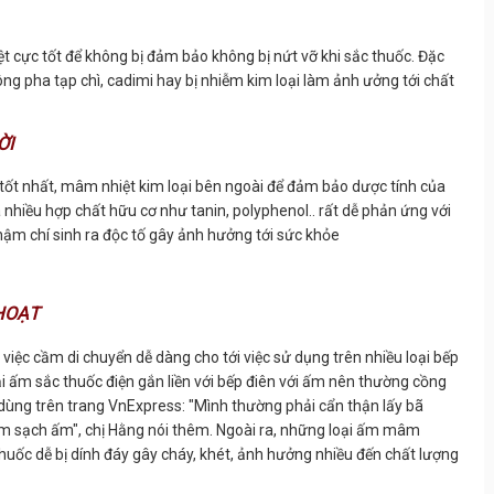
ệt cực tốt để không bị đảm bảo không bị nứt vỡ khi sắc thuốc. Đặc
ông pha tạp chì, cadimi hay bị nhiễm kim loại làm ảnh ưởng tới chất
ỜI
à tốt nhất, mâm nhiệt kim loại bên ngoài để đảm bảo dược tính của
nhiều hợp chất hữu cơ như tanin, polyphenol.. rất dễ phản ứng với
thậm chí sinh ra độc tố gây ảnh hưởng tới sức khỏe
HOẠT
ừ việc cầm di chuyển dễ dàng cho tới việc sử dụng trên nhiều loại bếp
oại ấm sắc thuốc điện gắn liền với bếp điên với ấm nên thường cồng
 dùng trên trang VnExpress: "Mình thường phải cẩn thận lấy bã
làm sạch ấm", chị Hằng nói thêm. Ngoài ra, những loại ấm mâm
thuốc dễ bị dính đáy gây cháy, khét, ảnh hưởng nhiều đến chất lượng