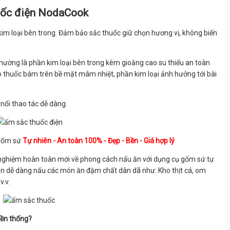
huốc điện NodaCook
m loại bên trong. Đảm bảo sắc thuốc giữ chọn hương vị, không biến
g thường là phần kim loại bên trong kèm gioăng cao su thiếu an toàn
do thuốc bám trên bề mặt mâm nhiệt, phần kim loại ảnh hưởng tới bài
 nổi thao tác dễ dàng.
 Gốm sứ
Tự nhiên - An toàn 100% - Đẹp - Bền - Giá hợp lý
i nghiệm hoàn toàn mới về phong cách nấu ăn với dụng cụ gốm sứ tự
 bạn dễ dàng nấu các món ăn đậm chất dân dã như: Kho thịt cá, om
v.v.
yền thống?