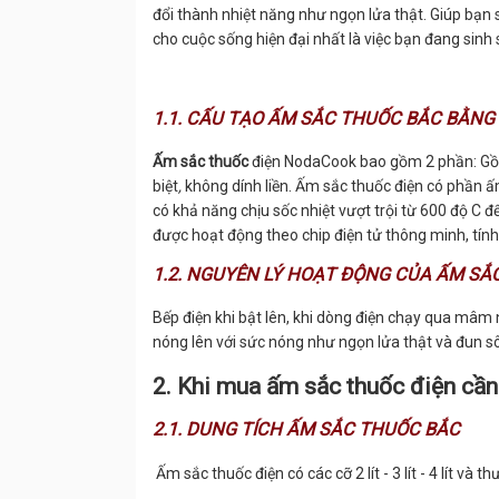
đổi thành nhiệt năng như ngọn lửa thật. Giúp bạn s
cho cuộc sống hiện đại nhất là việc bạn đang sinh 
1.1. CẤU TẠO ẤM SẮC THUỐC BẮC BẰNG
Ấm sắc thuốc
điện NodaCook bao gồm 2 phần: Gồm
biệt
,
không dính liền. Ấm sắc thuốc điện có phần ấ
có khả năng chịu sốc nhiệt vượt trội từ 600 độ C đ
được hoạt động theo chip điện tử thông minh, tính
1.2. NGUYÊN LÝ HOẠT ĐỘNG CỦA ẤM SẮ
Bếp điện khi bật lên, khi dòng điện chạy qua mâm
nóng lên với sức nóng như ngọn lửa thật và đun s
2. Khi mua ấm sắc thuốc điện cần
2.1. DUNG TÍCH ẤM SẮC THUỐC BẮC
Ấm sắc thuốc điện có các cỡ 2 lít - 3 lít - 4 lít và 