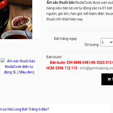
Ấm sắc thuốc bắc
NodaCook được sản xuất
năng siêu tiện lợi với tự động sắc ra 01 bá
nguồn, giữ ấm, hẹn giờ, tiết kiệm điện. Đư
thuốc tốt nhất hiện nay
Đặt hàng ngay
Số lượng
Bán buôn:
Bán buôn: 034 8888 698 | HN: 0325 015 
HCM: 0396 112 110
-
info@gomhailong.c
T