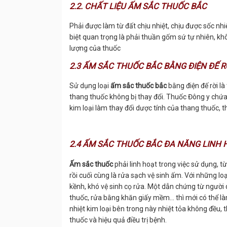
2.2. CHẤT LIỆU ẤM SẮC THUỐC BẮC
Phải được làm từ đất chịu nhiệt, chịu được sốc nhi
biệt quan trọng là phải thuần gốm sứ tự nhiên, kh
lượng của thuốc
2.3 ẤM SẮC THUỐC BẮC BẰNG ĐIỆN ĐẾ R
Sử dụng loại
ấm sắc thuốc bắc
bằng điện đế rời l
thang thuốc không bị thay đổi. Thuốc Đông y chứa 
kim loại làm thay đổi dược tính của thang thuốc, 
2.4 ẤM SẮC THUỐC BẮC ĐA NĂNG LINH 
Ấm sắc thuốc
phải linh hoạt trong việc sử dụng, t
rồi cuối cùng là rửa sạch vệ sinh ấm. Với những l
kềnh, khó vệ sinh cọ rửa. Một dẫn chứng từ người
thuốc, rửa bằng khăn giấy mềm... thì mới có thể 
nhiệt kim loại bên trong này nhiệt tỏa không đều, 
thuốc và hiệu quả điều trị bệnh.