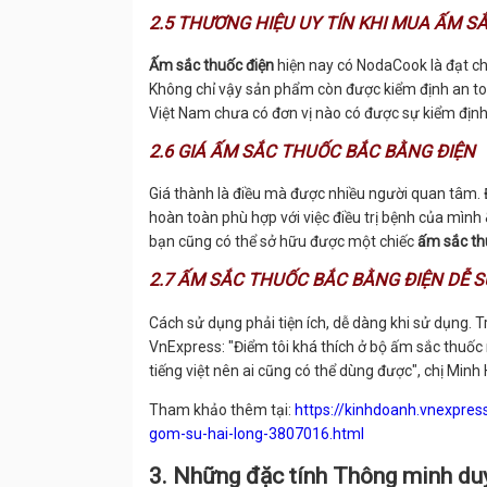
2.5 THƯƠNG HIỆU UY TÍN KHI MUA ẤM S
Ấm sắc thuốc
điện
hiện nay có NodaCook là đạt chu
Không chỉ vậy sản phẩm còn được kiểm định an toà
Việt Nam chưa có đơn vị nào có được sự kiểm địn
2.6 GIÁ ẤM SẮC THUỐC BẮC BẰNG ĐIỆN
Giá thành là điều mà được nhiều người quan tâm.
hoàn toàn phù hợp với việc điều trị bệnh của mình
bạn cũng có thể sở hữu được một chiếc
ấm sắc th
2.7 ẤM SẮC THUỐC BẮC BẰNG ĐIỆN DỄ 
Cách sử dụng phải tiện ích, dễ dàng khi sử dụng. 
VnExpress: "Điểm tôi khá thích ở bộ ấm sắc thuốc
tiếng việt nên ai cũng có thể dùng được", chị Minh
Tham khảo thêm tại:
https://kinhdoanh.vnexpre
gom-su-hai-long-3807016.html
3. Những đặc tính Thông minh duy