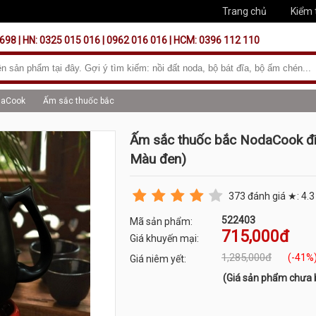
Trang chủ
Kiểm 
698 | HN: 0325 015 016 | 0962 016 016 | HCM: 0396 112 110
daCook
Ấm sắc thuốc bắc
Ấm sắc thuốc bắc NodaCook đi
Màu đen)
373
đánh giá ★:
4.3
522403
Mã sản phẩm:
715,000đ
Giá khuyến mại:
1,285,000đ
(-41%
Giá niêm yết:
(Giá sản phẩm chưa