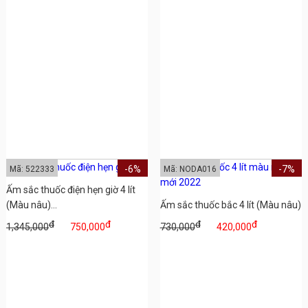
-6%
-7%
Mã: 522333
Mã: NODA016
Ấm sắc thuốc điện hẹn giờ 4 lít
(Màu nâu)...
Ấm sắc thuốc bắc 4 lít (Màu nâu)
đ
đ
đ
đ
1,345,000
750,000
730,000
420,000