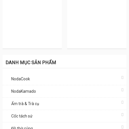
DANH MỤC SẢN PHẨM
NodaCook
NodaKamado
Ấm trà & Trà cụ
Cốc tách sứ
Đồ thờ cúng