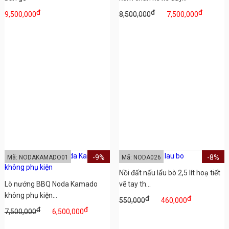
đ
đ
đ
9,500,000
8,500,000
7,500,000
-9%
-8%
Mã: NODAKAMADO01
Mã: NODA026
Nồi đất nấu lẩu bò 2,5 lít hoạ tiết
Lò nướng BBQ Noda Kamado
vẽ tay th...
không phụ kiện...
đ
đ
550,000
460,000
đ
đ
7,500,000
6,500,000