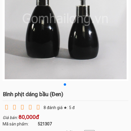
Bình phịt dáng bầu (Đen)
8
đánh giá ★:
5
đ
80,000đ
Giá bán:
Mã sản phẩm:
521307