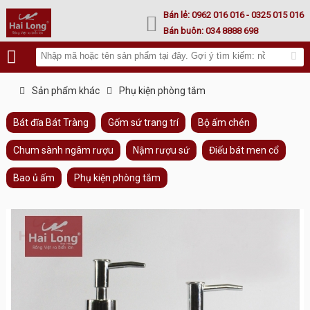
Lư hoá vàng
Bán lẻ:
0962 016 016
- 0325 015 016
Bán buôn:
034 8888 698
Sản phẩm khác
Phụ kiện phòng tắm
Bát đĩa Bát Tràng
Gốm sứ trang trí
Bộ ấm chén
Chum sành ngâm rượu
Nậm rượu sứ
Điếu bát men cổ
Bao ủ ấm
Phụ kiện phòng tắm