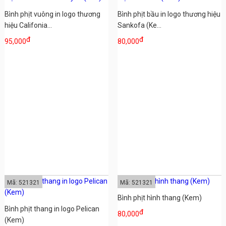
Bình phịt vuông in logo thương
Bình phịt bầu in logo thương hiệu
hiệu Califonia...
Sankofa (Ke...
đ
đ
95,000
80,000
Mã: 521321
Mã: 521321
Bình phịt hình thang (Kem)
Bình phịt thang in logo Pelican
đ
80,000
(Kem)