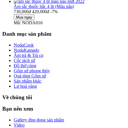
Ấm sắc thuốc bắc 4 lít (Màu nâu)
730,000
đ
420,000
đ
-7%
Mã: NODA016
Danh mục sản phẩm
NodaCook
NodaKamado
Ấm trà & Trà cụ
Cốc tách sứ
Đồ thờ cúng
Gốm sứ phong thủy
Quà tặng Gốm sứ
Sản phẩm khác
Lư hoá vàng
Về chúng tôi
Bạn nên xem
Gallery ứng dụng sản phẩm
Video