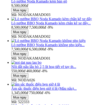
Lò nướng Noda Kamado kèm bàn gỗ
9,500,000
đ
Mã: NODAKAMADO03
Lò nướng BBQ Noda Kamado kèm chân kê xe đẩy...
8,500,000
đ
7,500,000
đ
-9%
Mã: NODAKAMADO02
Lò nướng BBQ Noda Kamado không phụ kiện...
7,500,000
đ
6,500,000
đ
-9%
Mã: NODAKAMADO01
Nồi đất nấu lẩu bò 2,5 lít hoạ tiết vẽ tay th...
550,000
đ
460,000
đ
-8%
Mã: NODA026
Ấm sắc thuốc điện hẹn giờ 4 lít (Màu nâu)...
1,345,000
đ
750,000
đ
-6%
Mã: 522333