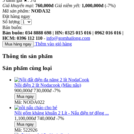
5
đánh giá ★:
5
đ
Giá khuyến mại:
760,000đ
Giá niêm yết:
1,000,000đ
(-7%)
Mã sản phẩm:
NODA32
Đặt hàng ngay
Số lượng
Bán buôn:
Bán buôn: 034 8888 698 | HN: 0325 015 016 | 0962 016 016 |
HCM: 0396 112 110
-
info@gomhailong.com
Thêm vào giỏ hàng
Thông tin sản phẩm
Sản phẩm cùng loại
Nồi điện 2 lít Nodacook (Màu nâu)
900,000
đ
730,000
đ
-7%
Mã: NODA022
Nồi gốm kháng khuẩn 2 Lít - Nấu điện tự động ...
1,100,000
đ
740,000
đ
-7%
Mã: 522926