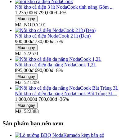
Nồi kho cá điện 3 lít NodaCook tính năng Gốm ...
1,235,000
đ
790,000
đ
-6%
Mã: NODA101
Nồi kho cá điện NodaCook 2 lít (Đen)
900,000
đ
730,000
đ
-7%
Mã: 522571
Nồi kho cá điện đa năng NodaCook 1,2L
895,000
đ
690,000
đ
-8%
Mã: 521209
Nồi kho cá điện đa năng NodaCook Bát Tràng 3L...
1,000,000
đ
760,000
đ
-36%
Mã: 522383
Sản phẩm bạn nên xem