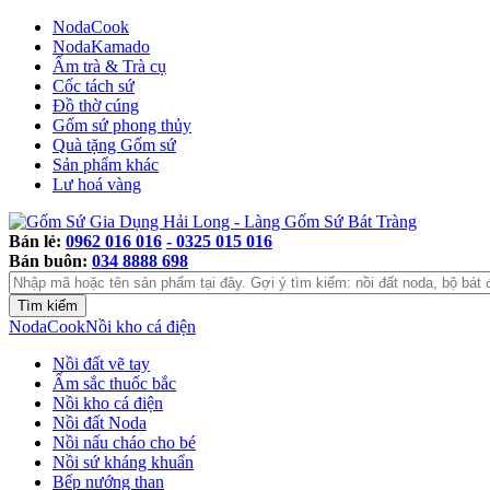
NodaCook
NodaKamado
Ấm trà & Trà cụ
Cốc tách sứ
Đồ thờ cúng
Gốm sứ phong thủy
Quà tặng Gốm sứ
Sản phẩm khác
Lư hoá vàng
Bán lẻ:
0962 016 016
- 0325 015 016
Bán buôn:
034 8888 698
NodaCook
Nồi kho cá điện
Nồi đất vẽ tay
Ấm sắc thuốc bắc
Nồi kho cá điện
Nồi đất Noda
Nồi nấu cháo cho bé
Nồi sứ kháng khuẩn
Bếp nướng than