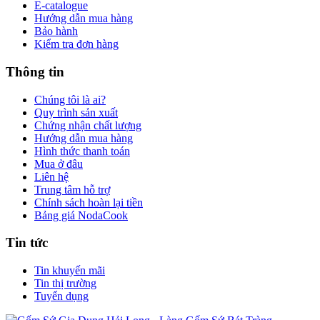
E-catalogue
Hướng dẫn mua hàng
Bảo hành
Kiểm tra đơn hàng
Thông tin
Chúng tôi là ai?
Quy trình sản xuất
Chứng nhận chất lượng
Hướng dẫn mua hàng
Hình thức thanh toán
Mua ở đâu
Liên hệ
Trung tâm hỗ trợ
Chính sách hoàn lại tiền
Bảng giá NodaCook
Tin tức
Tin khuyến mãi
Tin thị trường
Tuyển dụng