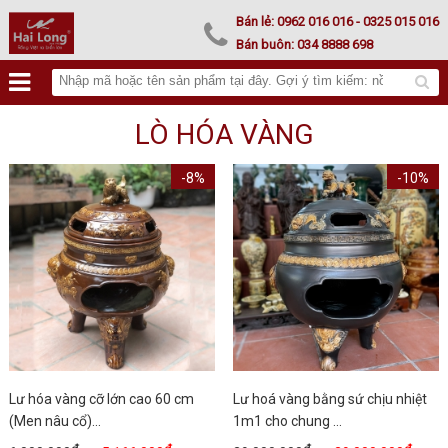
Lư hoá vàng
Bán lẻ:
0962 016 016
- 0325 015 016
Bán buôn:
034 8888 698
LÒ HÓA VÀNG
-8%
-10%
Lư hóa vàng cỡ lớn cao 60 cm
Lư hoá vàng bằng sứ chịu nhiệt
(Men nâu cổ)...
1m1 cho chung ...