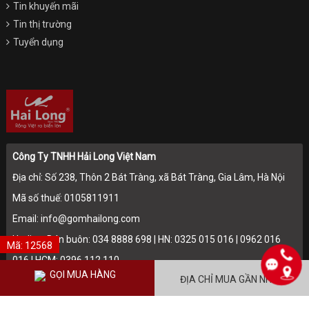
Tin khuyến mãi
Tin thị trường
Tuyển dụng
Công Ty TNHH Hải Long Việt Nam
Địa chỉ: Số 238, Thôn 2 Bát Tràng, xã Bát Tràng, Gia Lâm, Hà Nội
Mã số thuế: 0105811911
Email: info@gomhailong.com
Hotline: Bán buôn: 034 8888 698 | HN: 0325 015 016 | 0962 016
Mã: 12568
016 | HCM: 0396 112 110
GỌI MUA HÀNG
ĐỊA CHỈ MUA GẦN NHẤT
Điện thoại: 024.36715174 - 024.36715175