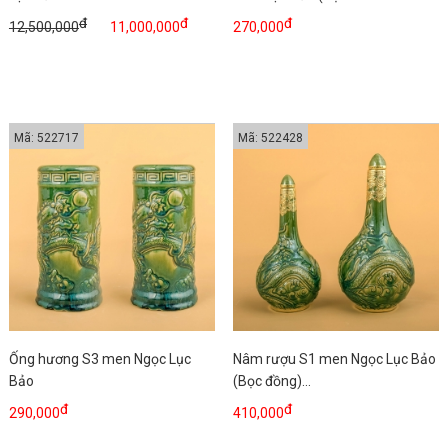
đ
đ
đ
12,500,000
11,000,000
270,000
Mã: 522717
Mã: 522428
Ống hương S3 men Ngọc Lục
Nâm rượu S1 men Ngọc Lục Bảo
Bảo
(Bọc đồng)...
đ
đ
290,000
410,000