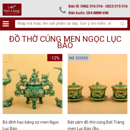
Lư hoá vàng
Bán lẻ:
0962 016 016
- 0325 015 016
Bán buôn:
034 8888 698
ĐỒ THỜ CÚNG MEN NGỌC LỤC
BẢO
-12%
Mã: 522565
Bộ đỉnh hạc bằng sứ men Ngọc
Bát sâm đồ thờ cúng Bát Tràng
Lục Bảo...
men Lục Bảo (Bọ...