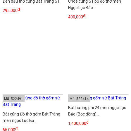
Đèn dầu thờ cúng Bát Tràng S1
Chóe cúng S1 bộ đồ thờ men
Ngọc Lục Bảo...
đ
295,000
đ
400,000
Mã: 522491
Mã: 522414
Bát hương phi 24 men ngọc Lục
Bát cúng Đồ thờ gốm Bát Tràng
Bảo (Bọc đồng)...
men ngọc Lục Bả...
đ
1,400,000
đ
65,000