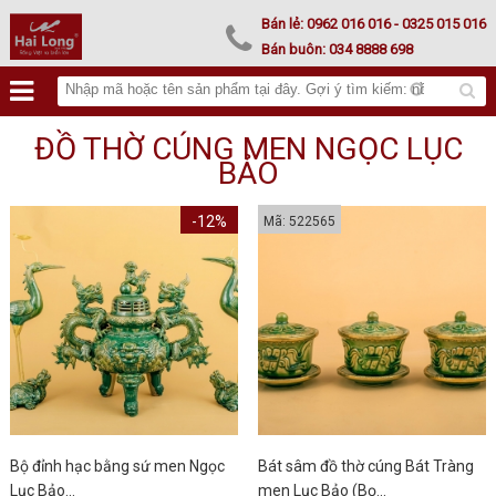
Lư hoá vàng
Bán lẻ:
0962 016 016
- 0325 015 016
Bán buôn:
034 8888 698
ĐỒ THỜ CÚNG MEN NGỌC LỤC
BẢO
-12%
Mã: 522565
Bộ đỉnh hạc bằng sứ men Ngọc
Bát sâm đồ thờ cúng Bát Tràng
Lục Bảo...
men Lục Bảo (Bọ...