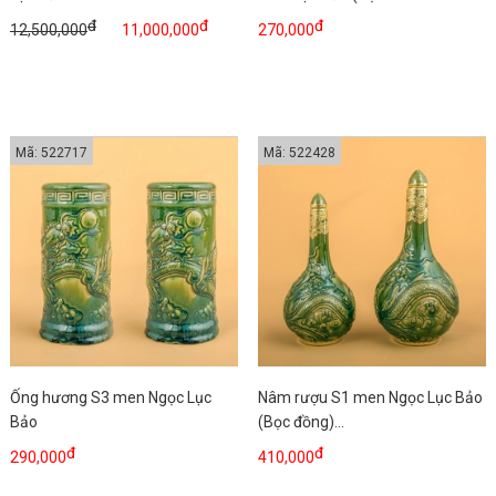
đ
đ
đ
12,500,000
11,000,000
270,000
Mã: 522717
Mã: 522428
Ống hương S3 men Ngọc Lục
Nâm rượu S1 men Ngọc Lục Bảo
Bảo
(Bọc đồng)...
đ
đ
290,000
410,000