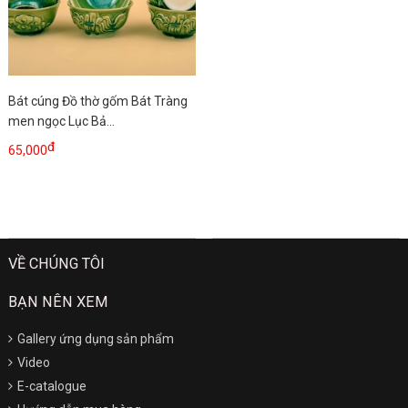
Bát cúng Đồ thờ gốm Bát Tràng
men ngọc Lục Bả...
đ
65,000
VỀ CHÚNG TÔI
BẠN NÊN XEM
Gallery ứng dụng sản phẩm
Video
E-catalogue