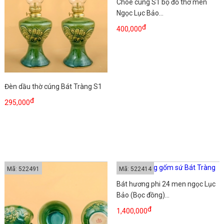
Chóe cúng S1 bộ đồ thờ men
Ngọc Lục Bảo...
đ
400,000
Đèn dầu thờ cúng Bát Tràng S1
đ
295,000
Mã: 522491
Mã: 522414
Bát hương phi 24 men ngọc Lục
Bảo (Bọc đồng)...
đ
1,400,000