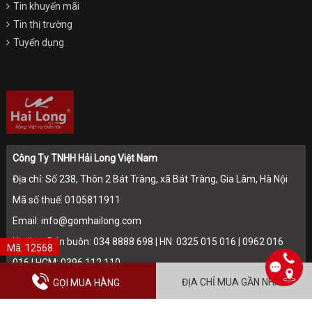
Tin khuyến mãi
Tin thị trường
Tuyển dụng
Công Ty TNHH Hải Long Việt Nam
Địa chỉ: Số 238, Thôn 2 Bát Tràng, xã Bát Tràng, Gia Lâm, Hà Nội
Mã số thuế: 0105811911
Email: info@gomhailong.com
Hotline: Bán buôn: 034 8888 698 | HN: 0325 015 016 | 0962 016
Mã: 12568
016 | HCM: 0396 112 110
ĐỊA CHỈ MUA GẦN NHẤT
GỌI MUA HÀNG
Điện thoại: 024.36715174 - 024.36715175