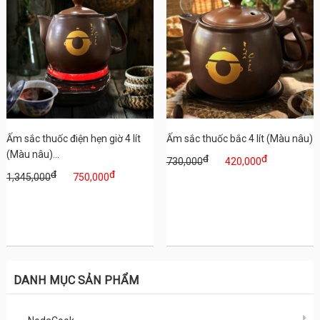
Ấm sắc thuốc điện hẹn giờ 4 lít
Ấm sắc thuốc bắc 4 lít (Màu nâu)
(Màu nâu)...
đ
đ
730,000
420,000
đ
đ
1,345,000
750,000
DANH MỤC SẢN PHẨM