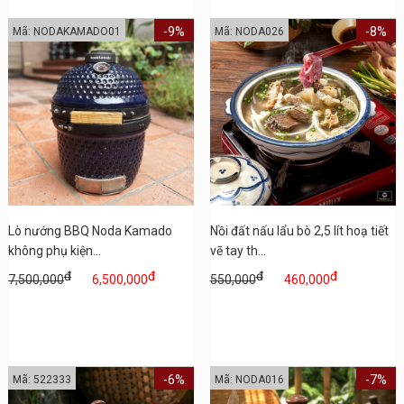
-9%
-8%
Mã: NODAKAMADO01
Mã: NODA026
Lò nướng BBQ Noda Kamado
Nồi đất nấu lẩu bò 2,5 lít hoạ tiết
không phụ kiện...
vẽ tay th...
đ
đ
đ
đ
7,500,000
6,500,000
550,000
460,000
-6%
-7%
Mã: 522333
Mã: NODA016