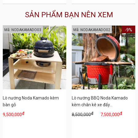
SẢN PHẨM BẠN NÊN XEM
-9%
Mã: NODAKAMADO03
Mã: NODAKAMADO02
Lò nướng Noda Kamado kèm
Lò nướng BBQ Noda Kamado
bàn gỗ
kèm chân kê xe đẩy...
đ
đ
đ
9,500,000
8,500,000
7,500,000