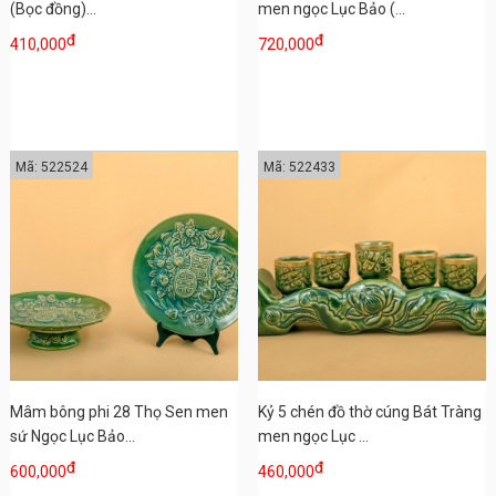
(Bọc đồng)...
men ngọc Lục Bảo (...
đ
đ
410,000
720,000
Mã: 522524
Mã: 522433
Mâm bông phi 28 Thọ Sen men
Kỷ 5 chén đồ thờ cúng Bát Tràng
sứ Ngọc Lục Bảo...
men ngọc Lục ...
đ
đ
600,000
460,000