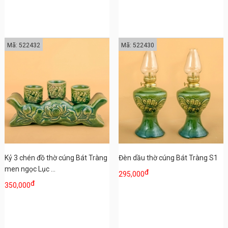
Mã: 522432
Mã: 522430
Kỷ 3 chén đồ thờ cúng Bát Tràng
Đèn dầu thờ cúng Bát Tràng S1
men ngọc Lục ...
đ
295,000
đ
350,000