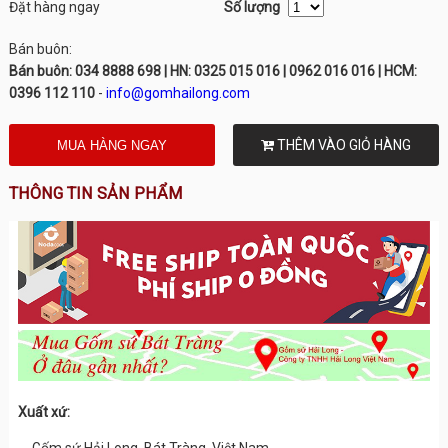
Đặt hàng ngay
Số lượng
Bán buôn:
Bán buôn: 034 8888 698 | HN: 0325 015 016 | 0962 016 016 | HCM:
0396 112 110
-
info@gomhailong.com
THÊM VÀO GIỎ HÀNG
THÔNG TIN SẢN PHẨM
Xuất xứ:
- Gốm sứ Hải Long, Bát Tràng, Việt Nam