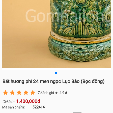
Bát hương phi 24 men ngọc Lục Bảo (Bọc đồng)
7
đánh giá ★:
4.9
đ
1,400,000đ
Giá bán:
Mã sản phẩm:
522414