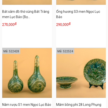
Bát sâm đồ thờ cúng Bát Tràng
Ống hương S3 men Ngọc Lục
men Lục Bảo (Bọ...
Bảo
đ
đ
270,000
290,000
Mã: 522428
Mã: 522524
Nâm rượu S1 men Ngọc Lục Bảo
Mâm bồng phi 28 Long Phụng