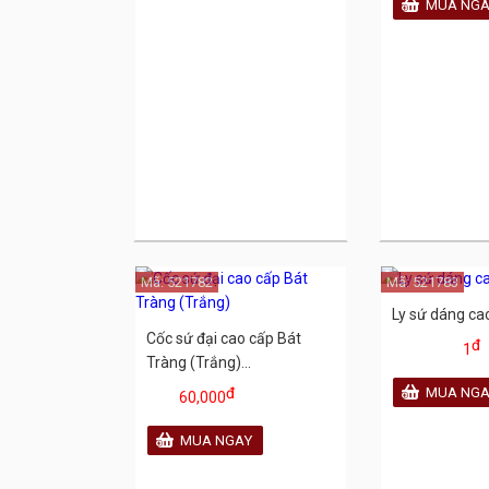
Mã: 521782
Mã: 521783
Ly sứ dáng ca
Cốc sứ đại cao cấp Bát
đ
1
Tràng (Trắng)...
đ
60,000