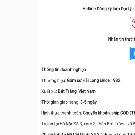
Hotline Đăng ký làm Đại Lý 
Nhắn tin trực 
Thông tin doanh nghiệp
Thương hiệu:
Gốm sứ Hải Long since 1982
Xuất xứ:
Bát Tràng, Việt Nam
Thời gian giao hàng:
3-5 ngày
Hình thức thanh toán:
Chuyển khoản, ship COD (T
Trụ sở tại Hà Nội:
Số 3, xóm 3, thôn Bát Tràng, xã 
Chi nhánh Tp Hồ Chí Minh:
Số 32, đường kênh 19/