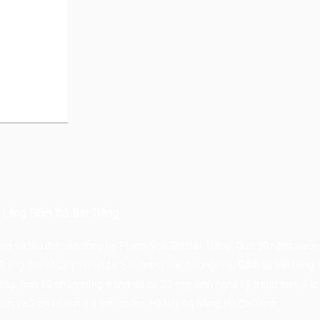
- Làng Gốm Sứ Bát Tràng
gốm sứ lâu đời của dòng họ Phạm Ngũ Chi Bát Tràng. Qua 30 năm, xưởn
Tràng
lớn và uy tín nhất tại
Bát Tràng
với thương hiệu
Gốm sứ Hải Long
.
ấp, hơn 80 nhân công trong đó có 20 thợ lành nghề kỹ thuật cao, 4 l
n và 3 chi nhánh ở 3 tỉnh, tp lớn: Hà Nội, Đà Nẵng, Hồ Chí Minh...