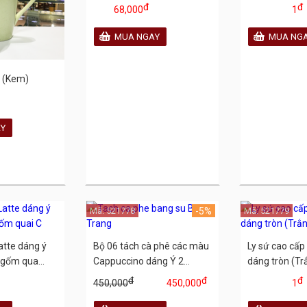
đ
đ
68,000
1
l (Kem)
Mã: 521778
-5%
Mã: 521779
atte dáng ý
Bộ 06 tách cà phê các màu
Ly sứ cao cấp
gốm qua...
Cappuccino dáng Ý 2...
dáng tròn (Trắ
đ
đ
đ
450,000
450,000
1