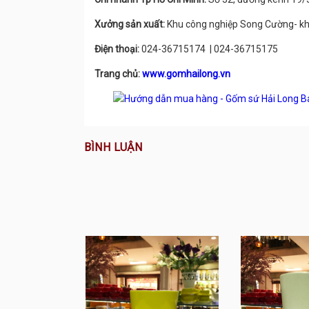
Xưởng sản xuất:
Khu công nghiệp Song Cường- kh
Điện thoại:
024-36715174 | 024-36715175
Trang chủ:
www.gomhailong.vn
BÌNH LUẬN