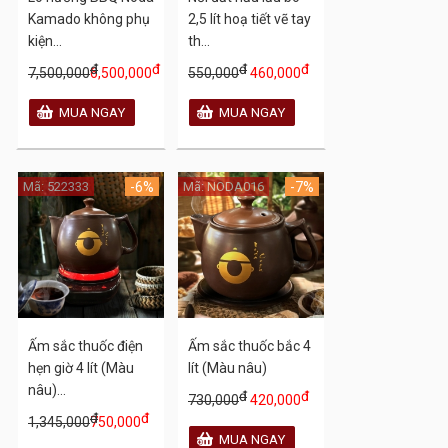
Kamado không phụ
2,5 lít hoạ tiết vẽ tay
kiện...
th...
đ
đ
đ
đ
7,500,000
6,500,000
550,000
460,000
Mã: 522333
-6%
Mã: NODA016
-7%
Ấm sắc thuốc điện
Ấm sắc thuốc bắc 4
hẹn giờ 4 lít (Màu
lít (Màu nâu)
nâu)...
đ
đ
730,000
420,000
đ
đ
1,345,000
750,000