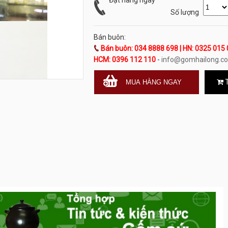
Đặt hàng ngay
Số lượng
Bán buôn:
Bán buôn: 034 8888 698 | HN: 0325 015 
HCM: 0396 112 110
-
info@gomhailong.c
T