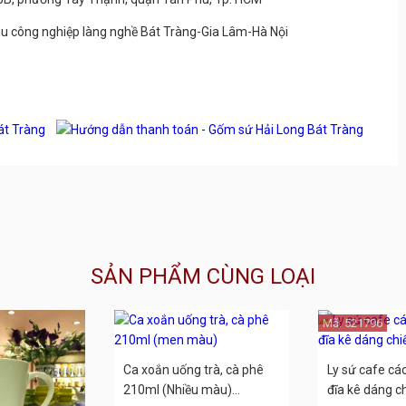
u công nghiệp làng nghề Bát Tràng-Gia Lâm-Hà Nội
SẢN PHẨM CÙNG LOẠI
Mã: 521796
Ca xoắn uống trà, cà phê
Ly sứ cafe cá
210ml (Nhiều màu)...
đĩa kê dáng chi