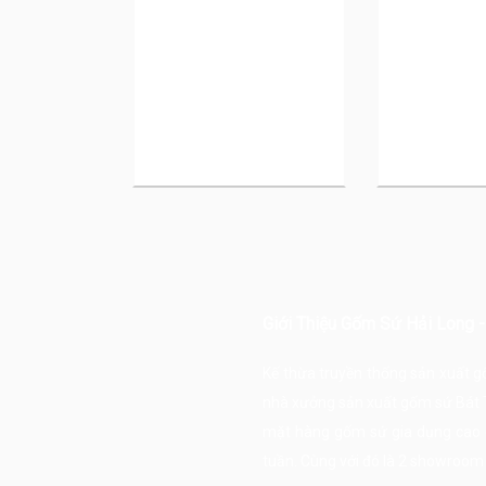
Giới Thiệu Gốm Sứ Hải Long 
Kế thừa truyền thống sản xuất 
nhà xưởng sản xuất
gốm sứ Bát 
mặt hàng gốm sứ gia dụng cao c
tuần. Cùng với đó là 2 showroom lớ