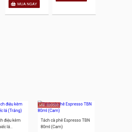
Mã: 520530
ch điệu kèm
Tách cà phê Espresso TBN
ếc lá...
80ml (Cam)