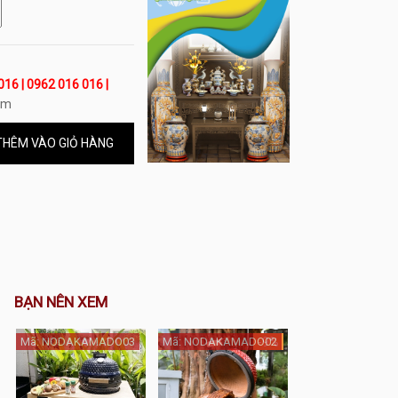
016 | 0962 016 016 |
om
HÊM VÀO GIỎ HÀNG
BẠN NÊN XEM
Mã: NODAKAMADO03
Mã: NODAKAMADO02
-9%