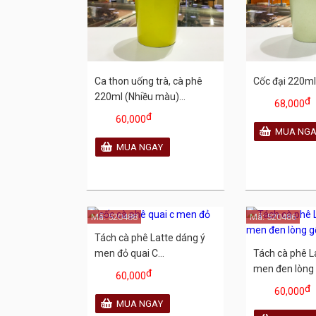
Ca thon uống trà, cà phê
Cốc đại 220m
220ml (Nhiều màu)...
đ
68,000
đ
60,000
Mã: 520488
Mã: 520486
Tách cà phê Latte dáng ý
men đỏ quai C...
Tách cà phê L
men đen lòng 
đ
60,000
đ
60,000