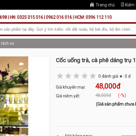
Trang chủ
Kiểm 
698 | HN: 0325 015 016 | 0962 016 016 | HCM: 0396 112 110
 tách sứ
Cốc uống trà, cà phê dáng trụ 
0
đánh giá ★:
0
đ
48,000đ
Giá khuyến mại:
48,000đ
(-%)
Giá niêm yết:
(Giá sản phẩm chưa