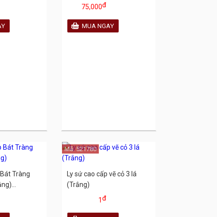
đ
75,000
Mã: 521780
 Bát Tràng
Ly sứ cao cấp vẽ cỏ 3 lá
ng)...
(Trắng)
đ
1