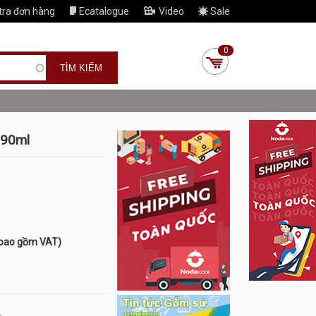
tra đơn hàng
Ecatalogue
Video
Sale
0
190ml
 bao gồm VAT)