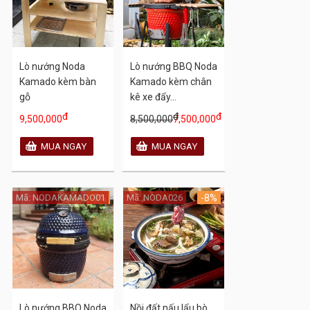
Lò nướng Noda
Lò nướng BBQ Noda
Kamado kèm bàn
Kamado kèm chân
gỗ
kê xe đẩy...
đ
đ
đ
9,500,000
8,500,000
7,500,000
Mã: NODAKAMADO01
-9%
Mã: NODA026
-8%
Lò nướng BBQ Noda
Nồi đất nấu lẩu bò