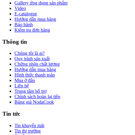
Gallery ứng dụng sản phẩm
Video
E-catalogue
Hướng dẫn mua hàng
Bảo hành
Kiểm tra đơn hàng
Thông tin
Chúng tôi là ai?
Quy trình sản xuất
Chứng nhận chất lượng
Hướng dẫn mua hàng
Hình thức thanh toán
Mua ở đâu
Liên hệ
Trung tâm hỗ trợ
Chính sách hoàn lại tiền
Bảng giá NodaCook
Tin tức
Tin khuyến mãi
Tin thị trường