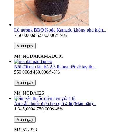
Lò nướng BBQ Noda Kamado không phụ kiện...
7,500,000
đ
6,500,000
đ
-9%
Mã: NODAKAMADO01
Nồi đất nấu lẩu bò 2,5 lít hoạ tiết vẽ tay th...
550,000
đ
460,000
đ
-8%
Mã: NODA026
Ấm sắc thuốc điện hẹn giờ 4 lít (Màu nâu)...
1,345,000
đ
750,000
đ
-6%
Mã: 522333