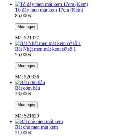
Tô đáy men mát kem 17cm (Kem)
85,000
đ
Mã: 521377
Bát Nhật men mát kem cỡ số 1
55,000
đ
Mã: 520336
Bát cơm bầu
23,000
đ
Mã: 521620
Bát chè men mát kem
21,000
đ