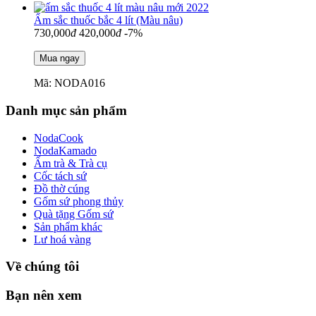
Ấm sắc thuốc bắc 4 lít (Màu nâu)
730,000
đ
420,000
đ
-7%
Mã: NODA016
Danh mục sản phẩm
NodaCook
NodaKamado
Ấm trà & Trà cụ
Cốc tách sứ
Đồ thờ cúng
Gốm sứ phong thủy
Quà tặng Gốm sứ
Sản phẩm khác
Lư hoá vàng
Về chúng tôi
Bạn nên xem