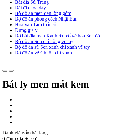
Bát đĩa Sứ Trắng
Bát đĩa hoa dây
Bộ đồ ăn men đen lòng gốm
Bộ đồ ăn phong cách Nhật Bản
Hoa văn Tam thái cổ
Đựng gia vị
Bộ bát đĩa men Xanh rêu cổ vẽ hoa Sen đỏ
Bộ đồ ăn Sen chỉ hồng vẽ tay
Bộ đồ ăn sứ Sen xanh chỉ xanh vẽ tay
Bộ đồ ăn vẽ Chuồn chỉ xanh
Bát ly men mát kem
Đánh giá gốm hải long
0
đánh giá ★:
0
đ