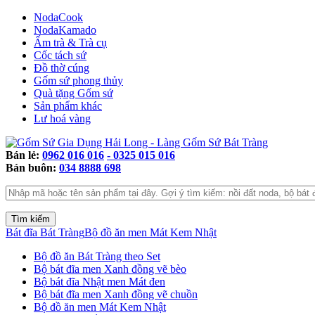
NodaCook
NodaKamado
Ấm trà & Trà cụ
Cốc tách sứ
Đồ thờ cúng
Gốm sứ phong thủy
Quà tặng Gốm sứ
Sản phẩm khác
Lư hoá vàng
Bán lẻ:
0962 016 016
- 0325 015 016
Bán buôn:
034 8888 698
Bát đĩa Bát Tràng
Bộ đồ ăn men Mát Kem Nhật
Bộ đồ ăn Bát Tràng theo Set
Bộ bát đĩa men Xanh đồng vẽ bèo
Bộ bát đĩa Nhật men Mát đen
Bộ bát đĩa men Xanh đồng vẽ chuồn
Bộ đồ ăn men Mát Kem Nhật