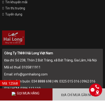
Tin khuyến mãi
Tin thị trường
Tuyển dụng
Công Ty TNHH Hải Long Việt Nam
Địa chỉ: Số 238, Thôn 2 Bát Tràng, xã Bát Tràng, Gia Lâm, Hà Nội
Mã số thuế: 0105811911
Email: info@gomhailong.com
Hotline: Bán buôn: 034 8888 698 | HN: 0325 015 016 | 0962 016
Mã: 12568
016 | HCM: 0396 112 110
GỌI MUA HÀNG
ĐỊA CHỈ MUA GẦN NHẤT
Điện thoại: 024.36715174 - 024.36715175