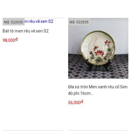
Mã: 522030
Mã: 522035
Bát tô men rêu vẽ sen S2
đ
98,000
Đĩa sứ tròn Men xanh rêu cổ Sen
đỏ phi 16cm...
đ
56,000