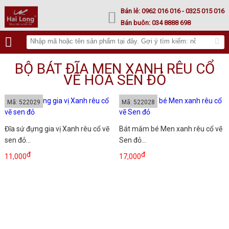
Lư hoá vàng
Bán lẻ:
0962 016 016
- 0325 015 016
Bán buôn:
034 8888 698
BỘ BÁT ĐĨA MEN XANH RÊU CỔ
VẼ HOA SEN ĐỎ
Mã: 522029
Mã: 522028
Đĩa sứ đựng gia vị Xanh rêu cổ vẽ
Bát mắm bé Men xanh rêu cổ vẽ
sen đỏ...
Sen đỏ...
đ
đ
11,000
17,000