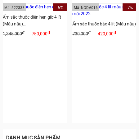
-6%
-7%
Mã: 522333
Mã: NODA016
Ấm sắc thuốc điện hẹn giờ 4 lít
(Màu nâu)...
Ấm sắc thuốc bắc 4 lít (Màu nâu)
đ
đ
đ
đ
1,345,000
750,000
730,000
420,000
DANH MỤC SẢN PHẨM