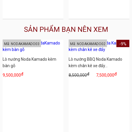
SẢN PHẨM BẠN NÊN XEM
-9%
Mã: NODAKAMADO03
Mã: NODAKAMADO02
Lò nướng Noda Kamado kèm
Lò nướng BBQ Noda Kamado
bàn gỗ
kèm chân kê xe đẩy...
đ
đ
đ
9,500,000
8,500,000
7,500,000