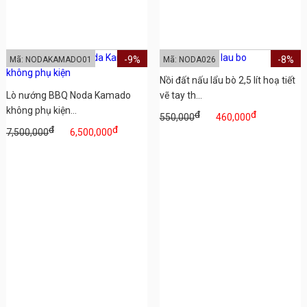
-9%
-8%
Mã: NODAKAMADO01
Mã: NODA026
Nồi đất nấu lẩu bò 2,5 lít hoạ tiết
Lò nướng BBQ Noda Kamado
vẽ tay th...
không phụ kiện...
đ
đ
550,000
460,000
đ
đ
7,500,000
6,500,000