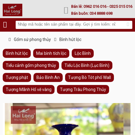
Lư hoá vàng
Bán lẻ:
0962 016 016
- 0325 015 016
Bán buôn:
034 8888 698
Gốm sứ phong thủy
Bình hút lộc
Bình hút lộc
Mai bình tích lộc
Lộc Bình
Tiểu cảnh gốm phong thủy
Tiểu Lộc Bình (Lục Bình)
Tượng phật
Bảo Bình An
Tượng Bò Tót phố Wall
Tượng Mãnh Hổ vẽ vàng
Tượng Trâu Phong Thủy