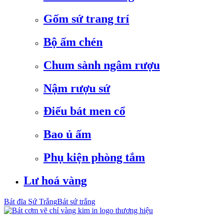
Gốm sứ trang trí
Bộ ấm chén
Chum sành ngâm rượu
Nậm rượu sứ
Điếu bát men cổ
Bao ủ ấm
Phụ kiện phòng tắm
Lư hoá vàng
Bát đĩa Sứ Trắng
Bát sứ trắng